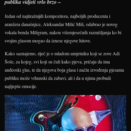
–
publika vidjeti vrlo brzo
Jedan od najtiražnijih kompozitora, najboljih producenta i
aranžera današnjice, Aleksandar Milić Mili, odabrao je novog
vokala benda Miligram, nakon višemjesečnih razmišljanja ko bi
svojim glasom mogao da iznese njegove hitove.
Kako saznajemo, riječ je o mladom umjetniku koji se zove Adi
Šoše, za kojeg, svi koji su čuli kako pjeva, pričaju da ima
anđeoski glas, te da njegova boja glasa i način izvođenja pjesama
publiku može vrhunski da zabavi, ali i da u njima probudi
najljepše emocije.