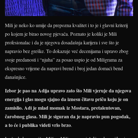
Mili je neko ko umije da prepozna kvalitet i to je i glavni kriterij
po kojem je birao novog pjevača. Poznato je koliki je Mili
profesionalac i da je njegova dosadašnja karijera i sve što je
napravio bez greške. To dokazuje već decenijama i upravo zbog
svoje predanosti i “njuha” za posao uspio je od Miligrama za
ekspresno vrijeme da napravi brend i broj jedan domaći bend
današnjice.
Izbor je pao na Adija upravo zato što Mili vjeruje da njegova
energija i glas mogu sjajno da iznesu čitavu priču koju je on
zamislio. Adi je mlad momak iz Mostara, pretalentovan,
čarobnog glasa. Mili je siguran da je napravio pun pogodak,
a to će i publika videti vrlo brzo
.