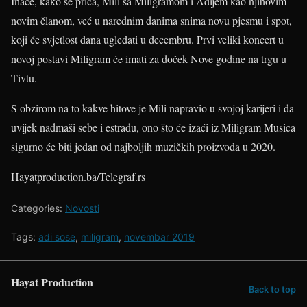
Inače, kako se priča, Mili sa Miligramom i Adijem kao njihovim
novim članom, već u narednim danima snima novu pjesmu i spot,
koji će svjetlost dana ugledati u decembru. Prvi veliki koncert u
novoj postavi Miligram će imati za doček Nove godine na trgu u
Tivtu.
S obzirom na to kakve hitove je Mili napravio u svojoj karijeri i da
uvijek nadmaši sebe i estradu, ono što će izaći iz Miligram Musica
sigurno će biti jedan od najboljih muzičkih proizvoda u 2020.
Hayatproduction.ba/Telegraf.rs
Categories:
Novosti
Tags:
adi sose
,
miligram
,
novembar 2019
Hayat Production
Back to top