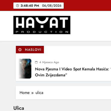
Skip
3:48:41 PM
06/08/2026
to
content
DJEČIJI H
B
Hayat Production
Promocija domaće muzike
NASLOVI
DJEČIJI H
4 Mjeseca Ago
Nova Pjesma I Video Spot Kemala Hasića: 
Ovim Zvijezdama”
Home
ulica
Ulica