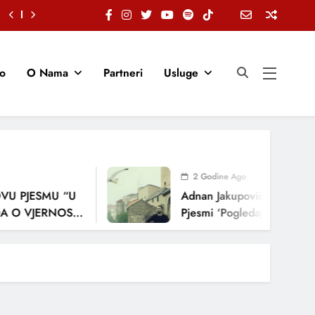
io
O Nama
Partneri
Usluge
2 Godine Ago
U PJESMU “U
Adnan Jakupović Donosi Sn
 O VJERNOSTI,
Pjesmi ‘Pogledaj Me’
ENJA