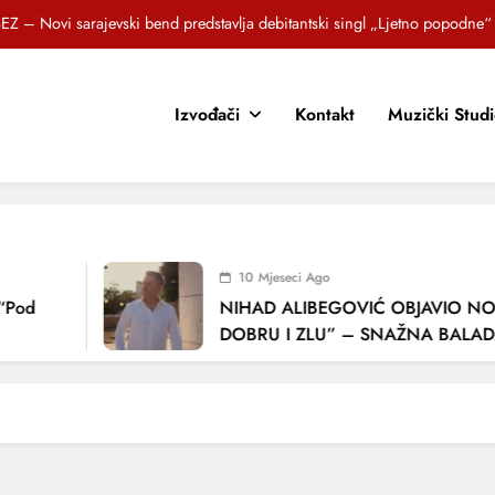
EZ – Novi sarajevski bend predstavlja debitantski singl „Ljetno popodne“
Brat i sestra, Biljana i Tedi Zeroski, predstavljaju novu pjesmu „Sreća je“
Izvođači
Kontakt
Muzički Stud
OR SUNCOKRETI KROZ PJESMU POZVALI MALIŠANE NA DOBRE NAVIKE
zlagić Fazla predstavlja pjesmu “Lejla” iz mjuzikla Travnik je voljeti lako
EZ – Novi sarajevski bend predstavlja debitantski singl „Ljetno popodne“
Brat i sestra, Biljana i Tedi Zeroski, predstavljaju novu pjesmu „Sreća je“
10 Mjeseci Ago
OR SUNCOKRETI KROZ PJESMU POZVALI MALIŠANE NA DOBRE NAVIKE
Pod
NIHAD ALIBEGOVIĆ OBJAVIO NOV
DOBRU I ZLU” – SNAŽNA BALADA 
LJUBAVI I VREMENU KOJE NAS MIJE