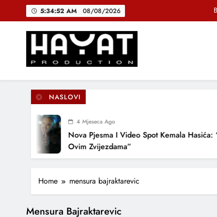
Skip
B
5:34:53 AM
08/08/2026
to
content
DJEČIJI H
Muhamed Fa
Hayat Production
Promocija domaće muzike
B
NASLOVI
4 Mjeseca Ago
DJEČIJI H
Nova Pjesma I Video Spot Kemala Hasića: “
Ovim Zvijezdama”
Home
mensura bajraktarevic
Mensura Bajraktarevic