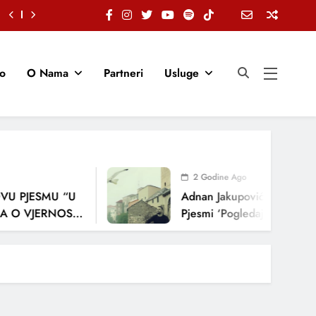
io
O Nama
Partneri
Usluge
2 Godine Ago
U PJESMU “U
Adnan Jakupović Donosi Sna
O VJERNOSTI,
Pjesmi ‘Pogledaj Me’
NJA