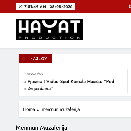
Skip
B
7:51:49 AM
08/08/2026
to
content
DJEČIJI H
Muhamed Fa
Hayat Production
Promocija domaće muzike
B
NASLOVI
4 Mjeseca Ago
DJEČIJI H
Nova Pjesma I Video Spot Kemala Hasića: “Pod
Ovim Zvijezdama”
Home
memnun muzaferija
Memnun Muzaferija