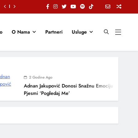
io
O Nama
Partneri
Usluge
2 Godine Ago
Adnan Jakupović Donosi Snažnu Emociju U Novoj
Pjesmi ‘Pogledaj Me’