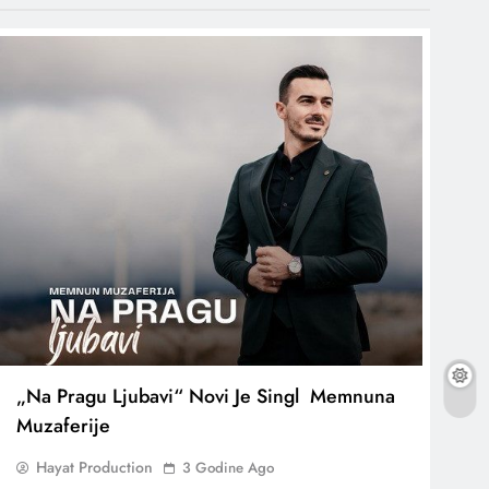
„Na Pragu Ljubavi“ Novi Je Singl Memnuna
Muzaferije
Hayat Production
3 Godine Ago