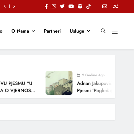
io
O Nama
Partneri
Usluge
2 Godine Ago
U PJESMU “U
Adnan Jakupović Donosi Sna
O VJERNOSTI,
Pjesmi ‘Pogledaj Me’
ENJA