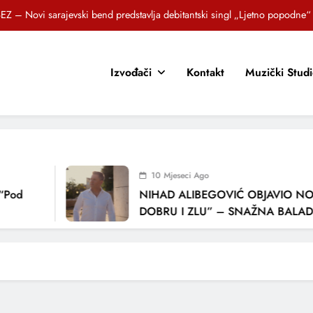
EZ – Novi sarajevski bend predstavlja debitantski singl „Ljetno popodne“
Brat i sestra, Biljana i Tedi Zeroski, predstavljaju novu pjesmu „Sreća je“
Izvođači
Kontakt
Muzički Stud
OR SUNCOKRETI KROZ PJESMU POZVALI MALIŠANE NA DOBRE NAVIKE
zlagić Fazla predstavlja pjesmu “Lejla” iz mjuzikla Travnik je voljeti lako
EZ – Novi sarajevski bend predstavlja debitantski singl „Ljetno popodne“
Brat i sestra, Biljana i Tedi Zeroski, predstavljaju novu pjesmu „Sreća je“
10 Mjeseci Ago
OR SUNCOKRETI KROZ PJESMU POZVALI MALIŠANE NA DOBRE NAVIKE
Pod
NIHAD ALIBEGOVIĆ OBJAVIO NOV
DOBRU I ZLU” – SNAŽNA BALADA 
LJUBAVI I VREMENU KOJE NAS MIJ