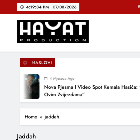
Skip
B
4:19:35 PM
07/08/2026
to
content
DJEČIJI H
Muhamed Fa
Hayat Production
Promocija domaće muzike
B
NASLOVI
4 Mjeseca Ago
DJEČIJI H
Nova Pjesma I Video Spot Kemala Hasića: “
Ovim Zvijezdama”
Home
jaddah
Jaddah