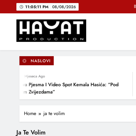
Skip
B
11:05:11 PM
08/08/2026
to
content
DJEČIJI H
Muhamed Fa
Hayat Production
Promocija domaće muzike
B
NASLOVI
4 Mjeseca Ago
DJEČIJI H
Nova Pjesma I Video Spot Kemala Hasića: “Pod
Ovim Zvijezdama”
Home
ja te volim
Ja Te Volim