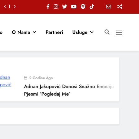
io
O Nama
Partneri
Usluge
2 Godine Ago
Adnan Jakupović Donosi Snažnu Emociju U Novoj
Pjesmi ‘Pogledaj Me’