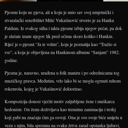
Pjesmu koju ne pjeva, ali u koju je unio sav svoj umjetnički i
stvaralački senzibilitet Milić Vukašinović stvorio je za Hanku
Paldum. Iz svakog stiha i takta pjesme izbija njegov pečat, pa dok
je slušate imate njegov lik pred očima skoro koliko i Hankin.
Riječ je o pjesmi “Ja te volim”, koja je poznatija kao “Tražio si
sve”, a koja je objavljena na Hankinom albumu “Sanjam” 1982.
godine.
Pjesma je, naravno, urađena u folk maniru i po odrednicama tog
muzičkog pravca. Međutim, vrlo lako bi se mogla ogrnuti ruhom
rokenrola, kojeg je Vukašinović doktorirao.
Kompozicija donosi vječiti motiv zaljubljene žene i muškarca
hedoniste. On ženu doživljava kao trenutnu zanimaciju i trofej
koji gubi na značaju čim ga osvoji. Ona je svo svoje biće unijela u
vezu s njim, bila spremna na svaku žrtvu zarad opstanka ljubavi,