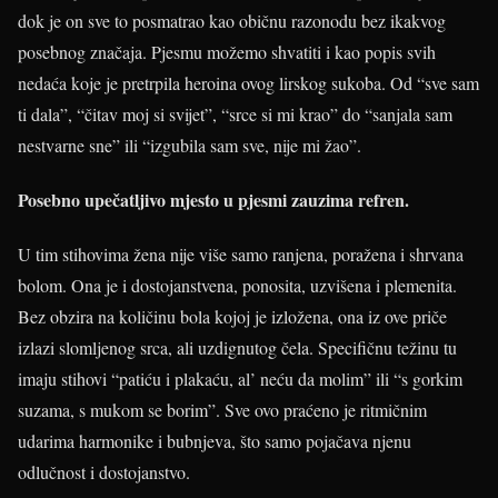
dok je on sve to posmatrao kao običnu razonodu bez ikakvog
posebnog značaja. Pjesmu možemo shvatiti i kao popis svih
nedaća koje je pretrpila heroina ovog lirskog sukoba. Od “sve sam
ti dala”, “čitav moj si svijet”, “srce si mi krao” do “sanjala sam
nestvarne sne” ili “izgubila sam sve, nije mi žao”.
Posebno upečatljivo mjesto u pjesmi zauzima refren.
U tim stihovima žena nije više samo ranjena, poražena i shrvana
bolom. Ona je i dostojanstvena, ponosita, uzvišena i plemenita.
Bez obzira na količinu bola kojoj je izložena, ona iz ove priče
izlazi slomljenog srca, ali uzdignutog čela. Specifičnu težinu tu
imaju stihovi “patiću i plakaću, al’ neću da molim” ili “s gorkim
suzama, s mukom se borim”. Sve ovo praćeno je ritmičnim
udarima harmonike i bubnjeva, što samo pojačava njenu
odlučnost i dostojanstvo.