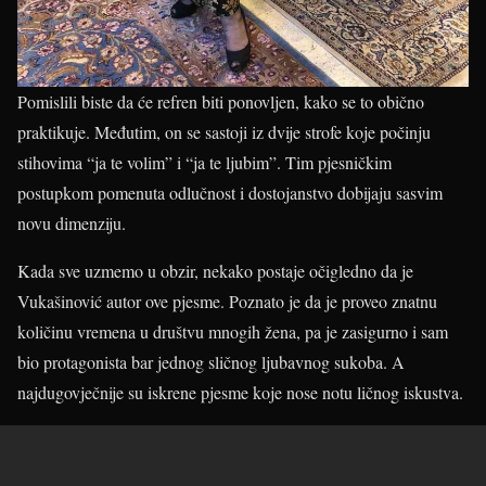
Pomislili biste da će refren biti ponovljen, kako se to obično
praktikuje. Međutim, on se sastoji iz dvije strofe koje počinju
stihovima “ja te volim” i “ja te ljubim”. Tim pjesničkim
postupkom pomenuta odlučnost i dostojanstvo dobijaju sasvim
novu dimenziju.
Kada sve uzmemo u obzir, nekako postaje očigledno da je
Vukašinović autor ove pjesme. Poznato je da je proveo znatnu
količinu vremena u društvu mnogih žena, pa je zasigurno i sam
bio protagonista bar jednog sličnog ljubavnog sukoba. A
najdugovječnije su iskrene pjesme koje nose notu ličnog iskustva.