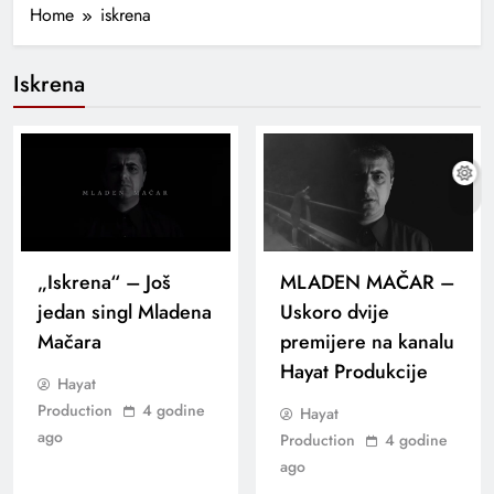
Home
iskrena
Iskrena
„Iskrena“ – Još
MLADEN MAČAR –
jedan singl Mladena
Uskoro dvije
Mačara
premijere na kanalu
Hayat Produkcije
Hayat
Production
4 godine
Hayat
ago
Production
4 godine
ago