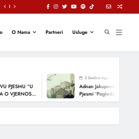
io
O Nama
Partneri
Usluge
2 Godine Ago
U PJESMU “U
Adnan Jakupović Donosi Sn
 O VJERNOSTI,
Pjesmi ‘Pogledaj Me’
ENJA