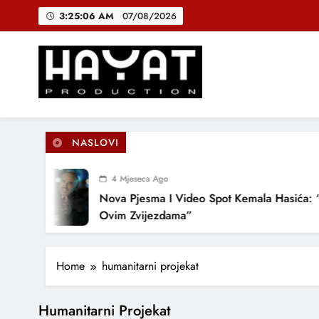
Skip
3:25:07 AM
07/08/2026
to
content
DJEČIJI H
B
Hayat Production
Promocija domaće muzike
NASLOVI
DJEČIJI H
4 Mjeseca Ago
Nova Pjesma I Video Spot Kemala Hasića: “
Ovim Zvijezdama”
Home
humanitarni projekat
Humanitarni Projekat