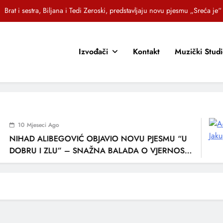
Brat i sestra, Biljana i Tedi Zeroski, predstavljaju novu pjesmu „Sreća je“
OR SUNCOKRETI KROZ PJESMU POZVALI MALIŠANE NA DOBRE NAVIKE
Izvođači
Kontakt
Muzički Stud
Jasna Gospić predstavlja novi singl – „Rano“
EZ – Novi sarajevski bend predstavlja debitantski singl „Ljetno popodne“
Brat i sestra, Biljana i Tedi Zeroski, predstavljaju novu pjesmu „Sreća je“
OR SUNCOKRETI KROZ PJESMU POZVALI MALIŠANE NA DOBRE NAVIKE
10 Mjeseci Ago
Jasna Gospić predstavlja novi singl – „Rano“
NIHAD ALIBEGOVIĆ OBJAVIO NOVU PJESMU “U
DOBRU I ZLU” – SNAŽNA BALADA O VJERNOSTI,
LJUBAVI I VREMENU KOJE NAS MIJENJA