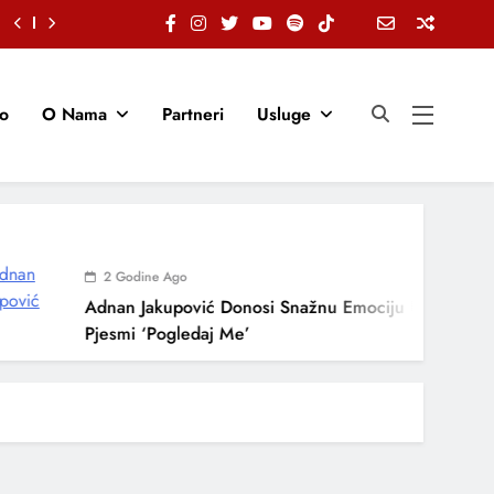
io
O Nama
Partneri
Usluge
2 Godine Ago
Adnan Jakupović Donosi Snažnu Emociju U Novoj
Pjesmi ‘Pogledaj Me’