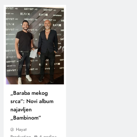
„Baraba mekog
srca“: Novi album
najavljen
„Bambinom“
Hayat
Production
6 godina