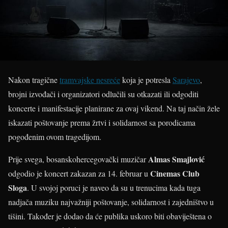
Nakon tragične
tramvajske nesreće
koja je potresla
Sarajevo
,
brojni izvođači i organizatori odlučili su otkazati ili odgoditi
koncerte i manifestacije planirane za ovaj vikend. Na taj način žele
iskazati poštovanje prema žrtvi i solidarnost sa porodicama
pogođenim ovom tragedijom.
Almas Smajlović
Prije svega, bosanskohercegovački muzičar
Cinemas Club
odgodio je koncert zakazan za 14. februar u
Sloga
. U svojoj poruci je naveo da su u trenucima kada tuga
nadjača muziku najvažniji poštovanje, solidarnost i zajedništvo u
tišini. Također je dodao da će publika uskoro biti obaviještena o