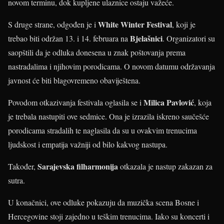
novom terminu, dok kupljene ulaznice ostaju važeće.
White Winter Festival
S druge strane, odgođen je i
, koji je
Bjelašnici
trebao biti održan 13. i 14. februara na
. Organizatori su
saopštili da je odluka donesena u znak poštovanja prema
nastradalima i njihovim porodicama. O novom datumu održavanja
javnost će biti blagovremeno obaviještena.
Milica Pavlović
Povodom otkazivanja festivala oglasila se i
, koja
je trebala nastupiti ove sedmice. Ona je izrazila iskreno saučešće
porodicama stradalih te naglasila da su u ovakvim trenucima
ljudskost i empatija važniji od bilo kakvog nastupa.
Sarajevska filharmonija
Također,
otkazala je nastup zakazan za
sutra.
U konačnici, ove odluke pokazuju da muzička scena Bosne i
Hercegovine stoji zajedno u teškim trenucima. Iako su koncerti i