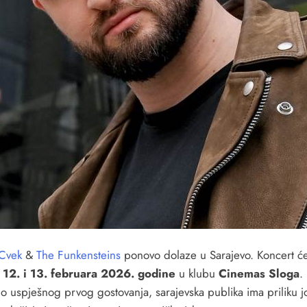
 Cvek
&
The Funkensteins
ponovo dolaze u Sarajevo. Koncert ć
i
12. i 13. februara 2026. godine
u klubu
Cinemas Sloga
.
no uspješnog prvog gostovanja, sarajevska publika ima priliku j