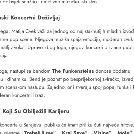
 doživjeti snažno i emotivno muzičko iskustvo.
ski Koncertni Doživljaj
vega, Matija Cvek važi za jednog od najistaknutijih mladih izvo
alne pop scene. Njegova muzika spaja emociju, moderan zvuk 
atljiv vokal. Upravo zbog toga, njegovi koncerti privlače publi
cija.
oga, nastupi sa bendom
The Funkensteins
donose dodatnu
u i dinamiku. Bend je poznat po besprijekornoj sviračkoj izvedb
m scenskom nastupu. Zajedno, oni stvaraju spoj popa, funka i 
eran koncertni izraz.
 Koji Su Obilježili Karijeru
oncerta u Sarajevu, publika će imati priliku čuti najveće hitov
su pjesme
„Trebaš li me“
,
„Kraj Save“
,
„Visine“
,
„Moje“
,