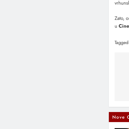
vrhuns
Zato, o
u
Cine
Tagged
Na
čl
Nove 