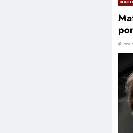
KONCER
Mat
pon
Ana.