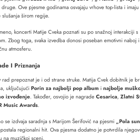
druge. Ove pjesme godinama osvajaju vrhove top-lista i imaju
 slušanja širom regije.
meno, koncerti Matije Cveka poznati su po snažnoj interakciji s
om. Zbog toga, svaka izvedba donosi poseban emotivni naboj i
ičnu atmosferu.
de I Priznanja
rad prepoznat je i od strane struke. Matija Cvek dobitnik je br
a, uključujući
Porin za najbolji pop album
i
najbolje mušk
no izvođenje
. Također, osvojio je nagrade
Cesarica
,
Zlatni S
R Music Awards
.
o se izdvaja saradnja s Marijom Šerifović na pjesmi
„Pola su
 postala regionalni hit. Ova pjesma dodatno je potvrdila njegov
u na muzičkoj sceni.