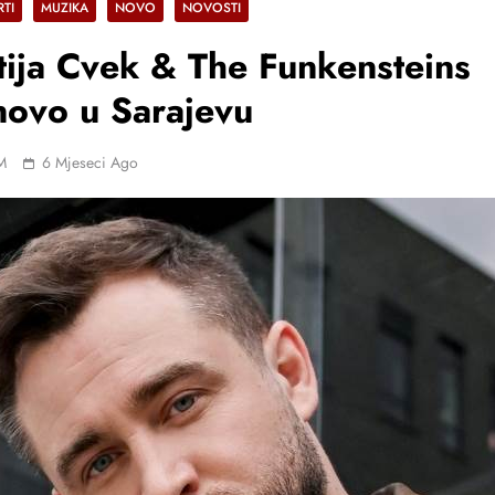
TI
MUZIKA
NOVO
NOVOSTI
ija Cvek & The Funkensteins
ovo u Sarajevu
M
6 Mjeseci Ago