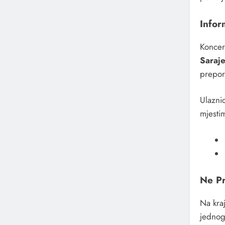
Infor
Konce
Saraj
prepor
Ulazni
mjesti
Ne Pr
Na kraj
jednog 