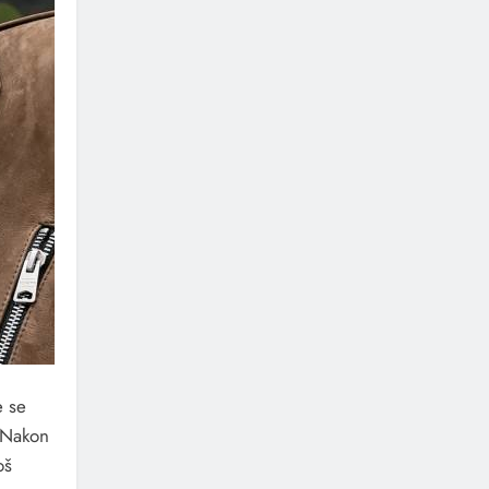
e se
 Nakon
oš