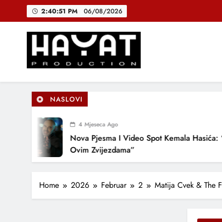
Skip
2:40:52 PM
06/08/2026
DJEČIJI H
to
content
B
Hayat Production
Promocija domaće muzike
DJEČIJI H
NASLOVI
4 Mjeseca Ago
Nova Pjesma I Video Spot Kemala Hasića: “Pod
Ovim Zvijezdama”
Home
2026
Februar
2
Matija Cvek & The F