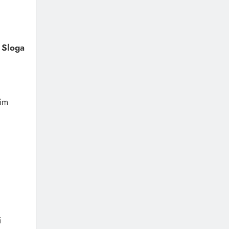
 Sloga
nim
i