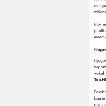
mnoge 
milione
Istovre
publik
autent
Nagra
Njegov 
nagrad
vokal
Top.H
Posebn
koja je
pozicij