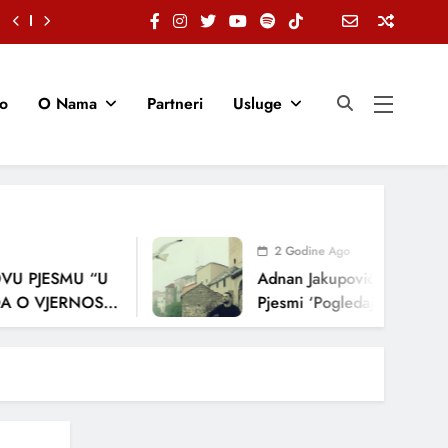
io
O Nama
Partneri
Usluge
2 Godine Ago
PJESMU “U
Adnan Jakupović Donosi Snažn
VJERNOSTI,
Pjesmi ‘Pogledaj Me’
A