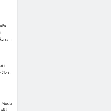
đača
i
ku svih
i i
R&B-a,
e. Među
 ali i