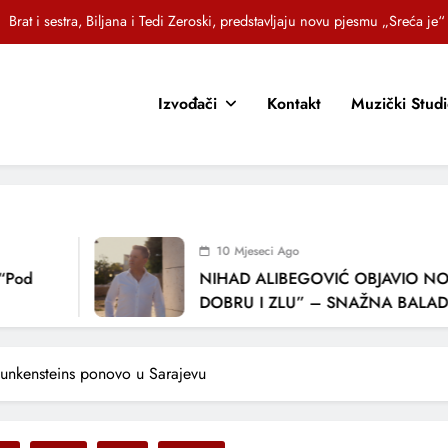
OR SUNCOKRETI KROZ PJESMU POZVALI MALIŠANE NA DOBRE NAVIKE
Jasna Gospić predstavlja novi singl – „Rano“
Izvođači
Kontakt
Muzički Stud
EZ – Novi sarajevski bend predstavlja debitantski singl „Ljetno popodne“
Brat i sestra, Biljana i Tedi Zeroski, predstavljaju novu pjesmu „Sreća je“
OR SUNCOKRETI KROZ PJESMU POZVALI MALIŠANE NA DOBRE NAVIKE
Jasna Gospić predstavlja novi singl – „Rano“
10 Mjeseci Ago
NIHAD ALIBEGOVIĆ OBJAVIO NOVU 
DOBRU I ZLU” – SNAŽNA BALADA O 
LJUBAVI I VREMENU KOJE NAS MIJENJ
unkensteins ponovo u Sarajevu