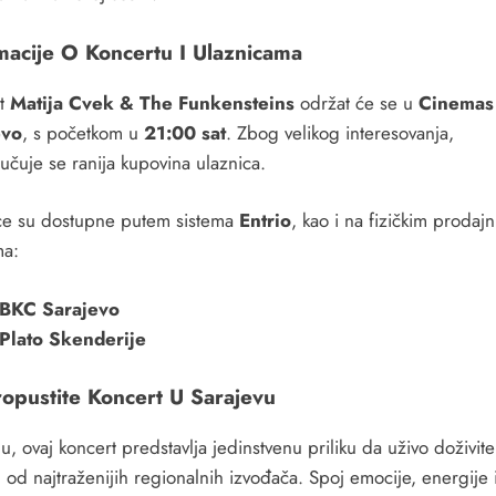
macije O Koncertu I Ulaznicama
rt
Matija Cvek & The Funkensteins
održat će se u
Cinemas
evo
, s početkom u
21:00 sat
. Zbog velikog interesovanja,
učuje se ranija kupovina ulaznica.
ce su dostupne putem sistema
Entrio
, kao i na fizičkim prodaj
ma:
BKC Sarajevo
Plato Skenderije
opustite Koncert U Sarajevu
u, ovaj koncert predstavlja jedinstvenu priliku da uživo doživite
od najtraženijih regionalnih izvođača. Spoj emocije, energije 