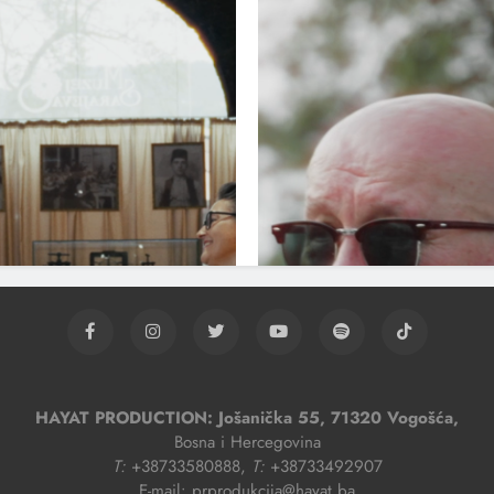
HAYAT PRODUCTION: Jošanička 55, 71320 Vogošća,
Bosna i Hercegovina
T:
+38733580888,
T:
+38733492907
E-mail: prprodukcija@hayat.ba