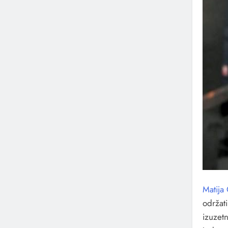
Matija
održat
izuzet