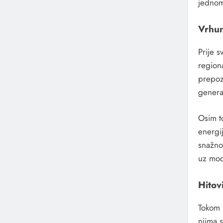
jednom
Vrhun
Prije s
region
prepozn
genera
Osim t
energij
snažno
uz mod
Hitovi
Tokom k
njima 