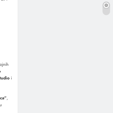
ojnih
o
tudio
i
nca“
,
u