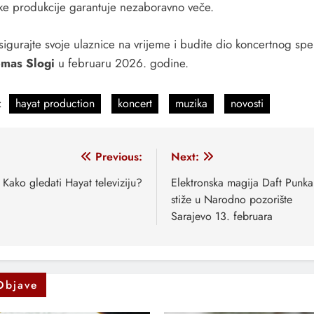
ke produkcije garantuje nezaboravno veče.
sigurajte svoje ulaznice na vrijeme i budite dio koncertnog spe
mas Slogi
u februaru 2026. godine.
:
hayat production
koncert
muzika
novosti
vigacija
Previous:
Next:
anaka
Kako gledati Hayat televiziju?
Elektronska magija Daft Punka
stiže u Narodno pozorište
Sarajevo 13. februara
Objave