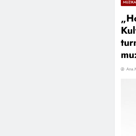
MUZIKA
„Ho
Kul
tur
mu
Ana.