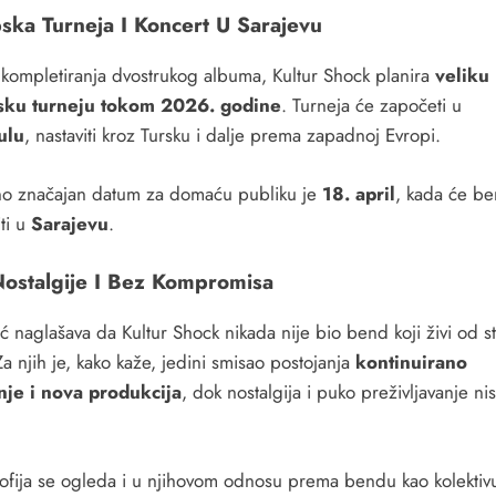
ska Turneja I Koncert U Sarajevu
kompletiranja dvostrukog albuma, Kultur Shock planira
veliku
sku turneju tokom 2026. godine
. Turneja će započeti u
ulu
, nastaviti kroz Tursku i dalje prema zapadnoj Evropi.
o značajan datum za domaću publiku je
18. april
, kada će b
ti u
Sarajevu
.
ostalgije I Bez Kompromisa
ć naglašava da Kultur Shock nikada nije bio bend koji živi od s
Za njih je, kako kaže, jedini smisao postojanja
kontinuirano
nje i nova produkcija
, dok nostalgija i puko preživljavanje ni
ozofija se ogleda i u njihovom odnosu prema bendu kao kolekti