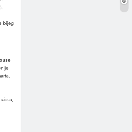
ć.
e bijeg
House
enije
arta,
ncisca,