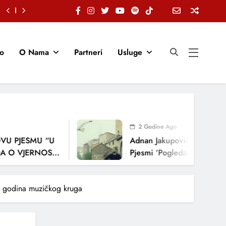
io
O Nama
Partneri
Usluge
2 Godine Ago
JESMU “U
Adnan Jakupović Donosi Snažnu
JERNOSTI,
Pjesmi ‘Pogledaj Me’
A
30 godina muzičkog kruga