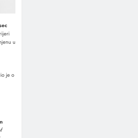
sec
ijeri
mjenu u
.
io je o
an
f