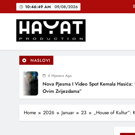
Skip
10:46:50 AM
09/08/2026
to
content
DJEČIJI H
Muhamed Fa
Hayat Production
Promocija domaće muzike
B
NASLOVI
DJEČIJI H
4 Mjeseca Ago
Nova Pjesma I Video Spot Kemala Hasića: “Pod
Ovim Zvijezdama”
Home
2026
Januar
23
„House of Kultur“: 