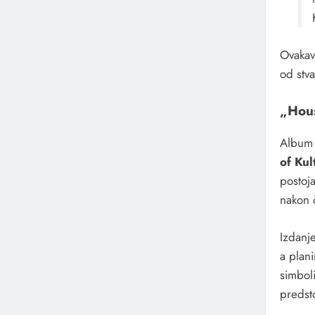
Ovakav
od stva
„Hous
Albu
of Kul
postoja
nakon 
Izdanj
a plani
simbol
predst