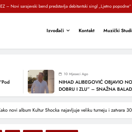
Brat i sestra, Biljana i Tedi Zeroski, predstavljaju novu pjesmu „Sreća je“
OR SUNCOKRETI KROZ PJESMU POZVALI MALIŠANE NA DOBRE NAVIKE
Izvođači
Kontakt
Muzički Stud
zlagić Fazla predstavlja pjesmu “Lejla” iz mjuzikla Travnik je voljeti lako
EZ – Novi sarajevski bend predstavlja debitantski singl „Ljetno popodne“
Brat i sestra, Biljana i Tedi Zeroski, predstavljaju novu pjesmu „Sreća je“
OR SUNCOKRETI KROZ PJESMU POZVALI MALIŠANE NA DOBRE NAVIKE
10 Mjeseci Ago
NIHAD ALIBEGOVIĆ OBJAVIO NOVU P
DOBRU I ZLU” – SNAŽNA BALADA O V
LJUBAVI I VREMENU KOJE NAS MIJENJ
Kako novi album Kultur Shocka najavljuje veliku turneju i zatvara 