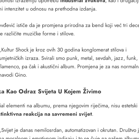
onosi izraženiju upotrebu
industrial zvukova
, kao i drugačij
ni intenzitet u odnosu na prethodna izdanja.
evđević ističe da je promjena prirodna za bend koji već tri dec
je različite muzičke forme i stilove.
„Kultur Shock je kroz ovih 30 godina konglomerat stilova i
umjetničkih izraza. Svirali smo punk, metal, sevdah, jazz, funk,
flamenco, pa čak i akustični album. Promjena je za nas normaln
navodi Gino.
a Kao Odraz Svijeta U Kojem Živimo
ial elementi na albumu, prema njegovim riječima, nisu estetski 
stinktivna reakcija na savremeni svijet
.
„Svijet je danas nemilosrdan, automatizovan i okrutan. Društvo 
na moralnom i emotivnom izdisaju i to se čuje na našem album