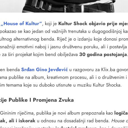
m
„House of Kultur“
, koji je
Kultur Shock objavio prije mje
 pokazao se kao jedan od važnijih trenutaka u dugogodišnjoj kar
ultnog alternativnog benda. Riječ je o izdanju koje donosi pro
snažniji emotivni naboj i jasnu društvenu poruku, ali i postavlja
 za širi projekat kojim bend obilježava
30 godina postojanja
men benda
Srđan Gino Jevđević
u razgovoru za Klix.ba govor
jama publike na album, kreativnom procesu, ali i o društvenim i
čkim temama koje su duboko utisnute u muziku Kultur Shocka.
ije Publike I Promjena Zvuka
Gininim riječima, publika je novi album prepoznala kao
logič
ak, ali i iskorak
u odnosu na dosadašnji rad benda.
House o