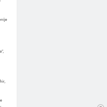
i
enije
a“,
hir,
je
u.