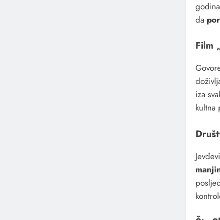
godina 
da
por
Film 
Govore
doživlj
iza sv
kultna
Društv
Jevđevi
manji
poslje
kontro