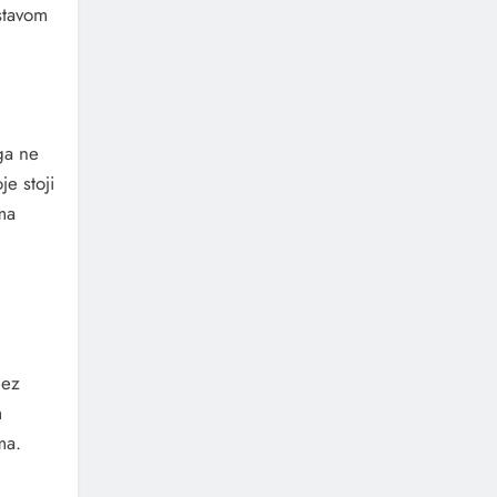
 stavom
ga ne
je stoji
ma
bez
m
ma.