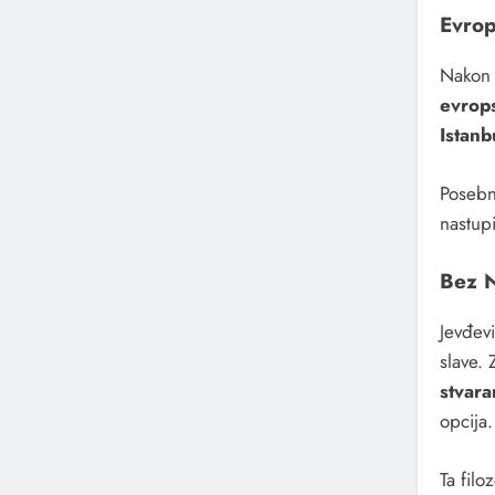
Evrop
Nakon 
evrop
Istanb
Posebn
nastupi
Bez N
Jevđevi
slave. 
stvara
opcija.
Ta fil