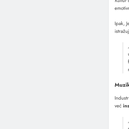
Kultur
d
emotiv
Ipak, J
istražu
Muzik
Industr
već
in