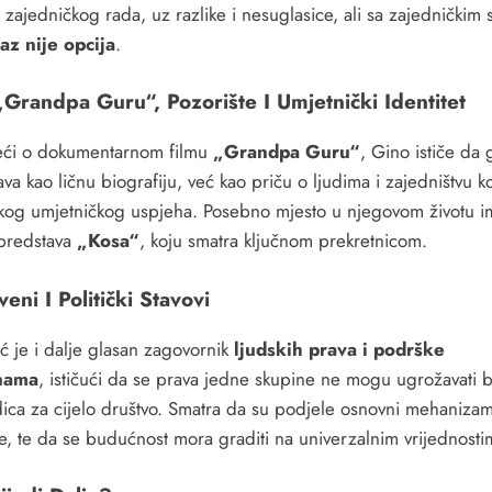
zajedničkog rada, uz razlike i nesuglasice, ali sa zajedničkim
az nije opcija
.
„Grandpa Guru“, Pozorište I Umjetnički Identitet
ći o dokumentarnom filmu
„Grandpa Guru“
, Gino ističe da 
ava kao ličnu biografiju, već kao priču o ljudima i zajedništvu ko
akog umjetničkog uspjeha. Posebno mjesto u njegovom životu i
 predstava
„Kosa“
, koju smatra ključnom prekretnicom.
eni I Politički Stavovi
ć je i dalje glasan zagovornik
ljudskih prava i podrške
nama
, ističući da se prava jedne skupine ne mogu ugrožavati 
dica za cijelo društvo. Smatra da su podjele osnovni mehaniza
le, te da se budućnost mora graditi na univerzalnim vrijednosti