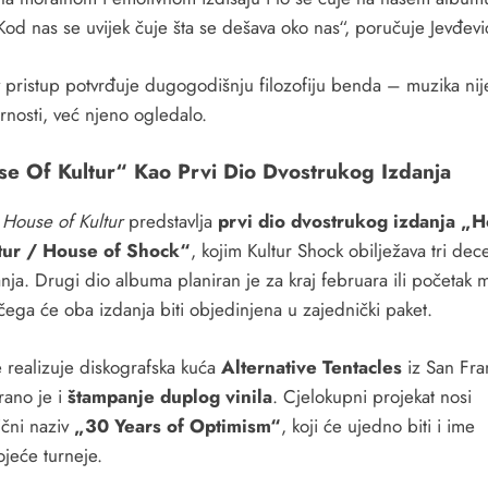
Kod nas se uvijek čuje šta se dešava oko nas“, poručuje Jevđevi
 pristup potvrđuje dugogodišnju filozofiju benda – muzika nij
rnosti, već njeno ogledalo.
e Of Kultur“ Kao Prvi Dio Dvostrukog Izdanja
m
House of Kultur
predstavlja
prvi dio dvostrukog izdanja „
tur / House of Shock“
, kojim Kultur Shock obilježava tri dec
nja. Drugi dio albuma planiran je za kraj februara ili početak m
čega će oba izdanja biti objedinjena u zajednički paket.
e realizuje diskografska kuća
Alternative Tentacles
iz San Fra
rano je i
štampanje duplog vinila
. Cjelokupni projekat nosi
ični naziv
„30 Years of Optimism“
, koji će ujedno biti i ime
ojeće turneje.