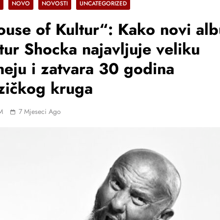
NOVO
NOVOSTI
UNCATEGORIZED
use of Kultur“: Kako novi al
tur Shocka najavljuje veliku
neju i zatvara 30 godina
zičkog kruga
M
7 Mjeseci Ago