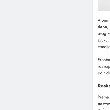
Albu
dana
,
ovog k
zvuku, 
temelje
Front
reakci
politi
Reakc
Prema 
nastav