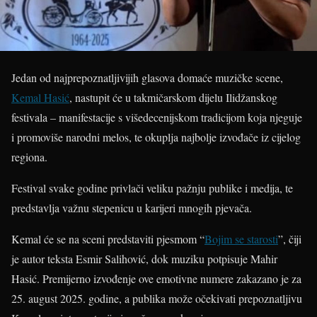
Jedan od najprepoznatljivijih glasova domaće muzičke scene,
Kemal Hasić
, nastupit će u takmičarskom dijelu Ilidžanskog
festivala – manifestacije s višedecenijskom tradicijom koja njeguje
i promoviše narodni melos, te okuplja najbolje izvođače iz cijelog
regiona.
Festival svake godine privlači veliku pažnju publike i medija, te
predstavlja važnu stepenicu u karijeri mnogih pjevača.
Kemal će se na sceni predstaviti pjesmom “
Bojim se starosti
”, čiji
je autor teksta Esmir Salihović, dok muziku potpisuje Mahir
Hasić. Premijerno izvođenje ove emotivne numere zakazano je za
25. august 2025. godine, a publika može očekivati prepoznatljivu