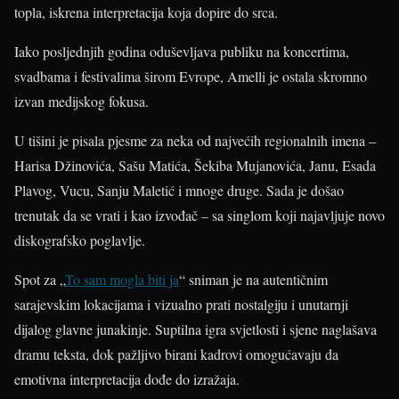
topla, iskrena interpretacija koja dopire do srca.
Iako posljednjih godina oduševljava publiku na koncertima,
svadbama i festivalima širom Evrope, Amelli je ostala skromno
izvan medijskog fokusa.
U tišini je pisala pjesme za neka od najvećih regionalnih imena –
Harisa Džinovića, Sašu Matića, Šekiba Mujanovića, Janu, Esada
Plavog, Vucu, Sanju Maletić i mnoge druge. Sada je došao
trenutak da se vrati i kao izvođač – sa singlom koji najavljuje novo
diskografsko poglavlje.
Spot za „
To sam mogla biti ja
“ sniman je na autentičnim
sarajevskim lokacijama i vizualno prati nostalgiju i unutarnji
dijalog glavne junakinje. Suptilna igra svjetlosti i sjene naglašava
dramu teksta, dok pažljivo birani kadrovi omogućavaju da
emotivna interpretacija dođe do izražaja.