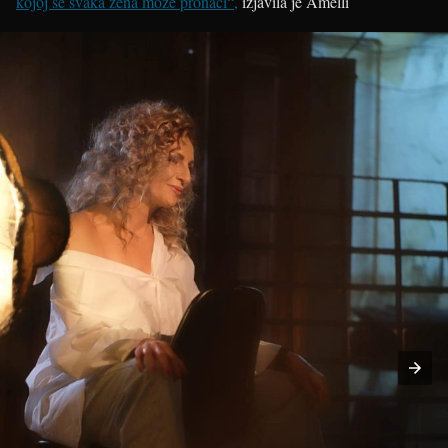
kojoj se svaka žena može pronaći“,
izjavila je Amelli