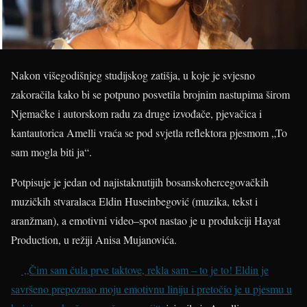
Nakon višegodišnjeg studijskog zatišja, u koje je svjesno
zakoračila kako bi se potpuno posvetila brojnim nastupima širom
Njemačke i autorskom radu za druge izvođače, pjevačica i
kantautorica Amelli vraća se pod svjetla reflektora pjesmom „To
sam mogla biti ja“.
Potpisuje je jedan od najistaknutijih bosanskohercegovačkih
muzičkih stvaralaca Eldin Huseinbegović (muzika, tekst i
aranžman), a emotivni video–spot nastao je u produkciji Hayat
Production, u režiji Anisa Mujanovića.
„Čim sam čula prve taktove, rekla sam – to je to! Eldin je
savršeno prepoznao moju emotivnu liniju i pretočio je u pjesmu u