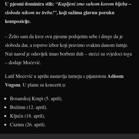
U pjesmi dominira stih:
“Kupljeni smo suhom korom hljeba –
, koji sažima glavnu poruku
sloboda nikom ne treba!”
kompozicije.
– Želio sam da kroz ovu pjesmu podsjetim sebe i druge da je
sloboda dar, a ropstvo izbor koji pravimo svakim danom šutnje.
Naš narod je oduvijek imao borbeni duh – stećci su svjedoci toga
– dodaje Moćević.
Adisom
Latif Moćević u aprilu nastavlja turneju s pijanistom
Vugom
. U planu su koncerti u:
Bosanskoj Krupi (5. april),
Bužimu (12. april),
Ključu (18. april),
Cazinu (26. april).