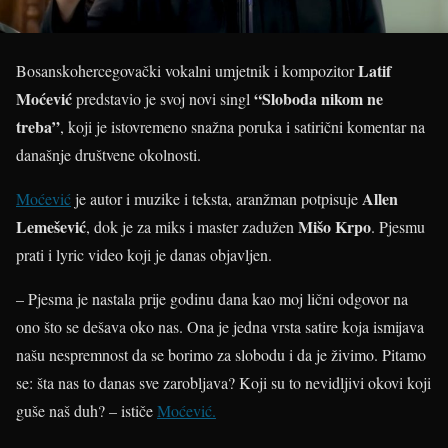
Latif
Bosanskohercegovački vokalni umjetnik i kompozitor
Moćević
“Sloboda nikom ne
predstavio je svoj novi singl
treba”
, koji je istovremeno snažna poruka i satirični komentar na
današnje društvene okolnosti.
Allen
Moćević
je autor i muzike i teksta, aranžman potpisuje
Lemešević
Mišo Krpo
, dok je za miks i master zadužen
. Pjesmu
prati i lyric video koji je danas objavljen.
– Pjesma je nastala prije godinu dana kao moj lični odgovor na
ono što se dešava oko nas. Ona je jedna vrsta satire koja ismijava
našu nespremnost da se borimo za slobodu i da je živimo. Pitamo
se: šta nas to danas sve zarobljava? Koji su to nevidljivi okovi koji
guše naš duh? – ističe
Moćević.