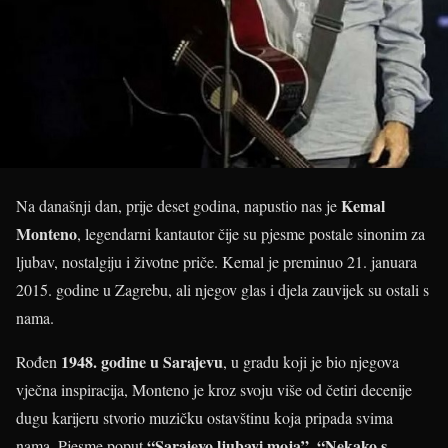
Kemal
Na današnji dan, prije deset godina, napustio nas je
Monteno
, legendarni kantautor čije su pjesme postale sinonim za
ljubav, nostalgiju i životne priče. Kemal je preminuo 21. januara
2015. godine u Zagrebu, ali njegov glas i djela zauvijek su ostali s
nama.
1948. godine u Sarajevu
Rođen
, u gradu koji je bio njegova
vječna inspiracija, Monteno je kroz svoju više od četiri decenije
dugu karijeru stvorio muzičku ostavštinu koja pripada svima
“Sarajevo ljubavi moja”
“Nekako s
nama. Pjesme poput
,