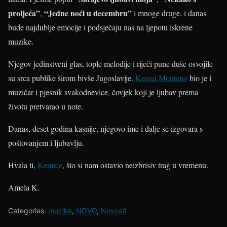
proljeća”
“Jedne noći u decembru”
,
i mnoge druge, i danas
bude najdublje emocije i podsjećaju nas na ljepotu iskrene
muzike.
Njegov jedinstveni glas, tople melodije i riječi pune duše osvojile
su srca publike širom bivše Jugoslavije.
Kemal Monteno
bio je i
muzičar i pjesnik svakodnevice, čovjek koji je ljubav prema
životu pretvarao u note.
Danas, deset godina kasnije, njegovo ime i dalje se izgovara s
poštovanjem i ljubavlju.
Hvala ti,
Kemice
, što si nam ostavio neizbrisiv trag u vremenu.
Amela K.
Categories:
muzika
,
NOVO
,
Novosti