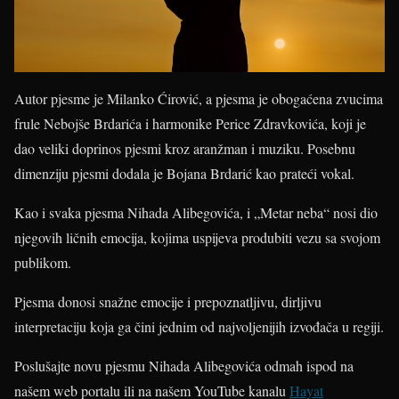
Autor pjesme je Milanko Ćirović, a pjesma je obogaćena zvucima
frule Nebojše Brdarića i harmonike Perice Zdravkovića, koji je
dao veliki doprinos pjesmi kroz aranžman i muziku. Posebnu
dimenziju pjesmi dodala je Bojana Brdarić kao prateći vokal.
Kao i svaka pjesma Nihada Alibegovića, i „Metar neba“ nosi dio
njegovih ličnih emocija, kojima uspijeva produbiti vezu sa svojom
publikom.
Pjesma donosi snažne emocije i prepoznatljivu, dirljivu
interpretaciju koja ga čini jednim od najvoljenijih izvođača u regiji.
Poslušajte novu pjesmu Nihada Alibegovića odmah ispod na
našem web portalu ili na našem YouTube kanalu
Hayat