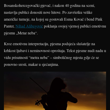
Bosanskohercegovački pjevač, i nakon 40 godina na sceni,
nastavlja publici donositi nove hitove. Po završetku velike
američke turneje, na kojoj su gostovali Esma Kovač i bend Pink
Panter,
Nihad Alibegović
poklanja svojoj vjernoj publici emotivnu
pjesmu „Metar neba“.
Kroz emotivnu interpretaciju, pjesma podsjeća slušatelje na
krhkost ljubavi i neminovnost oproštaja. Tekst pjesme nudi nadu u
vidu prisutnosti “metra neba” – simboličnog mjesta gdje će se
ponovno sresti, makar u sjećanjima.