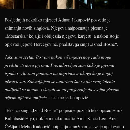
Posljednjih nekoliko mjeseci Adnan Jakupović posvetio je
snimanju novih singlova. Njegova najpoznatija pjesma je
„Mostarska“ koja je i obilježila njegovu karijeru, a nakon što je
opjevao ljepote Hercegovine, predstavlja singl „Iznad Bosne“.
Jako sam sretan što vam nakon višemjesečnog rada mogu
predstaviti novu pjesmu. Prezadovoljan sam kako je pjesma
ispala i vrlo sam ponosan na doprinos svakoga ko je u njoj
učestvovao. Zahvaljujem se autorima što su dio svog talenta
podijelili sa mnom. Ukazali su mi povjerenje da svojim glasom
oživim njihovo umijeće –
istakao je Jakupović.
Tekst za singl „Iznad Bosne“ potpisuje poznati tekstopisac Faruk
Buljubašić Fayo, dok je muziku uradio Amir Kazić Leo. Arel
Češljar i Meho Radoović potpisuju aranžman, a sve je upakovano