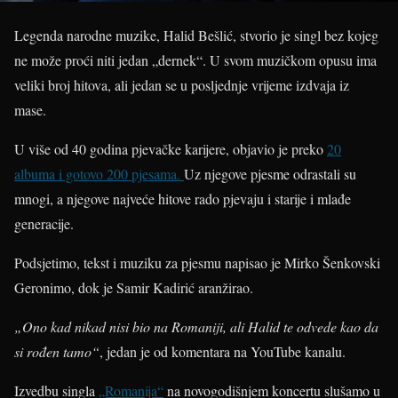
Legenda narodne muzike, Halid Bešlić, stvorio je singl bez kojeg
ne može proći niti jedan „dernek“. U svom muzičkom opusu ima
veliki broj hitova, ali jedan se u posljednje vrijeme izdvaja iz
mase.
U više od 40 godina pjevačke karijere, objavio je preko
20
albuma i gotovo 200 pjesama.
Uz njegove pjesme odrastali su
mnogi, a njegove najveće hitove rado pjevaju i starije i mlađe
generacije.
Podsjetimo, tekst i muziku za pjesmu napisao je Mirko Šenkovski
Geronimo, dok je Samir Kadirić aranžirao.
„Ono kad nikad nisi bio na Romaniji, ali Halid te odvede kao da
si rođen tamo“
, jedan je od komentara na YouTube kanalu.
Izvedbu singla
„Romanija“
na novogodišnjem koncertu slušamo u