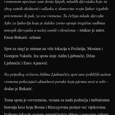
vremenom upoznao sam dosta lijepih, mladih djevojaka koje su
zbog ratnih okolnosti i odlaska iz domovine svoju ljubav izgubile
privremeno ili pak, za sva vremena. Ta čežnja mlade djevojke
Ajke za ljubavlju koja je daleko zorno opsuje tragičnu sudbinu
mnogih djevojaka u našoj zemlji i okruženju –
istakao je autor,
Ensar Bukarić.
selman
Spot za singl je sniman na više lokacija u Počitelju, Mostaru i
Gornjem Vakufu. Iza spota stoje Aldin Ljubunčić, Džan
Ljubunčić i Enes Ajanović.
Na prijedlog režisera Aldina Ljubunčića spot smo približili našem
vremenu pokazujući aktuelnost poruke koju pjesma nosi u sebi –
dodao je Bukarić.
Tema spota je svevremena, vezana za nađa područja i turbulentnu
historiju kroz koju Bosna i Hercegovina prolazi već vijekovima.
Izabrane lokacije svojom autentičnošću plijene i povezuju vrijeme,