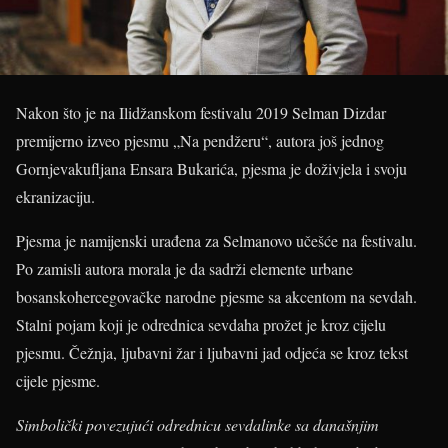
Nakon što je na Ilidžanskom festivalu 2019 Selman Dizdar
premijerno izveo pjesmu „Na pendžeru“, autora još jednog
Gornjevakufljana Ensara Bukarića, pjesma je doživjela i svoju
ekranizaciju.
Pjesma je namijenski urađena za Selmanovo učešće na festivalu.
Po zamisli autora morala je da sadrži elemente urbane
bosanskohercegovačke narodne pjesme sa akcentom na sevdah.
Stalni pojam koji je odrednica sevdaha prožet je kroz cijelu
pjesmu. Čežnja, ljubavni žar i ljubavni jad odjeća se kroz tekst
cijele pjesme.
Simbolički povezujući odrednicu sevdalinke sa današnjim