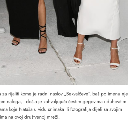
 za rijaliti kome je radni naslov „Bekvalčeve“, baš po imenu nj
am naloga, i došla je zahvaljujući čestim gegovima i duhovitim
jama koje Nataša u vidu snimaka ili fotografija dijeli sa svojim
cima na ovoj društvenoj mreži.