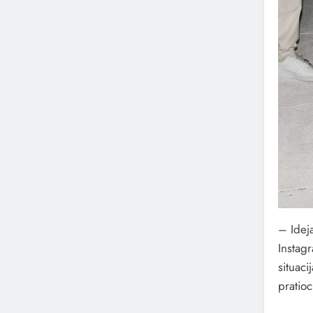
– Ideja
Instagr
situaci
pratio