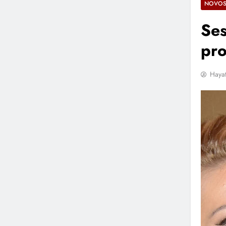
NOVOS
Ses
pr
Hayat