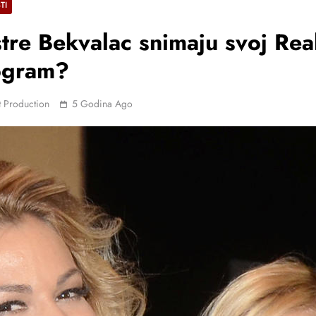
TI
tre Bekvalac snimaju svoj Real
ogram?
 Production
5 Godina Ago