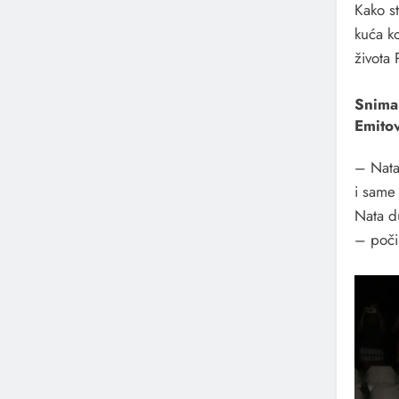
Kako st
kuća ko
života
Snima
Emitov
– Nataš
i same 
Nata d
– poči