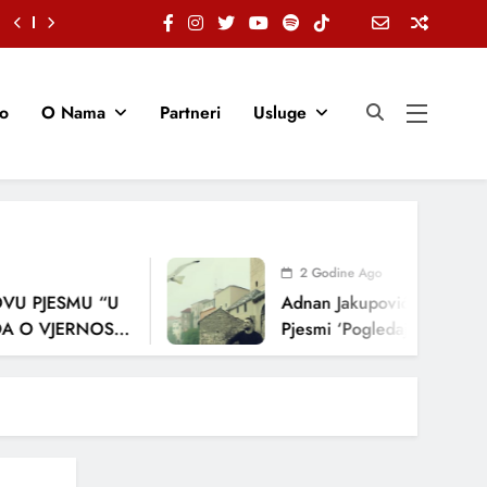
io
O Nama
Partneri
Usluge
2 Godine Ago
ESMU “U
Adnan Jakupović Donosi Snažnu 
JERNOSTI,
Pjesmi ‘Pogledaj Me’