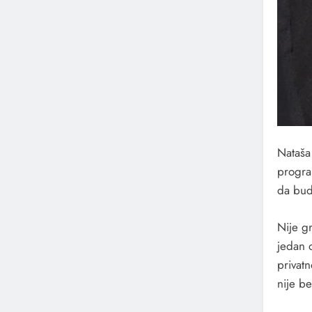
Nataša
progra
da bud
Nije g
jedan o
privat
nije be