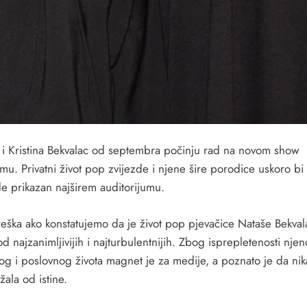
 i Kristina Bekvalac od septembra počinju rad na novom show
mu. Privatni život pop zvijezde i njene šire porodice uskoro b
e prikazan najširem auditorijumu.
reška ako konstatujemo da je život pop pjevačice Nataše Bekval
d najzanimljivijih i najturbulentnijih. Zbog isprepletenosti nje
nog i poslovnog života magnet je za medije, a poznato je da ni
žala od istine.