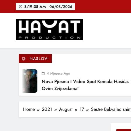
Skip
8:19:39 AM
06/08/2026
DJEČIJI H
to
content
B
Hayat Production
Promocija domaće muzike
DJEČIJI H
NASLOVI
4 Mjeseca Ago
Nova Pjesma I Video Spot Kemala Hasića: “Pod
Ovim Zvijezdama”
Home
2021
August
17
Sestre Bekvalac sni