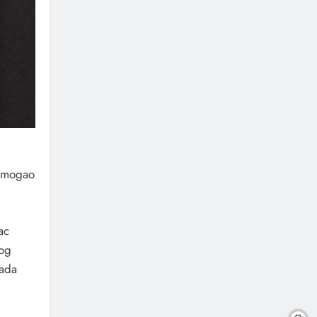
i mogao
ac
nog
kada