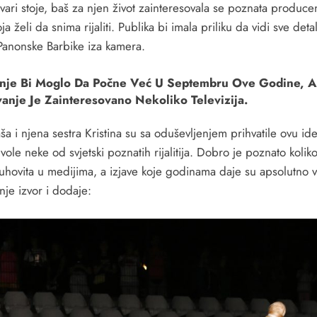
vari stoje, baš za njen život zainteresovala se poznata produce
ja želi da snima rijaliti. Publika bi imala priliku da vidi sve detal
 Panonske Barbike iza kamera.
nje Bi Moglo Da Počne Već U Septembru Ove Godine, A
anje Je Zainteresovano Nekoliko Televizija.
a i njena sestra Kristina su sa oduševljenjem prihvatile ovu ide
vole neke od svjetski poznatih rijalitija. Dobro je poznato koliko
uhovita u medijima, a izjave koje godinama daje su apsolutno v
nje izvor i dodaje: