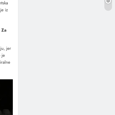
ntska
je iz
 Za
ju, jer
 je
iralne