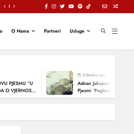
io
O Nama
Partneri
Usluge
2 Godine Ago
PJESMU “U
Adnan Jakupović Donosi Snaž
 VJERNOSTI,
Pjesmi ‘Pogledaj Me’
JA