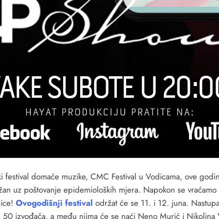
ki festival domaće muzike, CMC Festival u Vodicama, ove godin
žan uz poštovanje epidemioloških mjera. Napokon se vraćamo
ice!
Ovogodišnji festival
održat će se 11. i 12. juna. Nastupa
d 50 izvođača, a među njima će se naći Neno Murić i Nikolina 