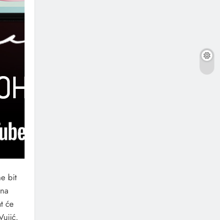
e bit
 na
t će
Vujić.