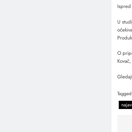
Ispred 
U stud
očekiva
Produk
O prip
Kovač,
Gledaj
Tagged
najav
Na