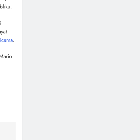
bliku.
i
ayat
icama
.
 Mario