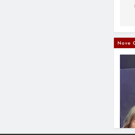
čl
Nove 