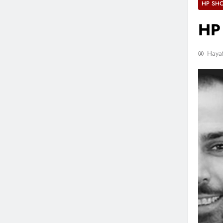
HP SH
HP 
Hayat