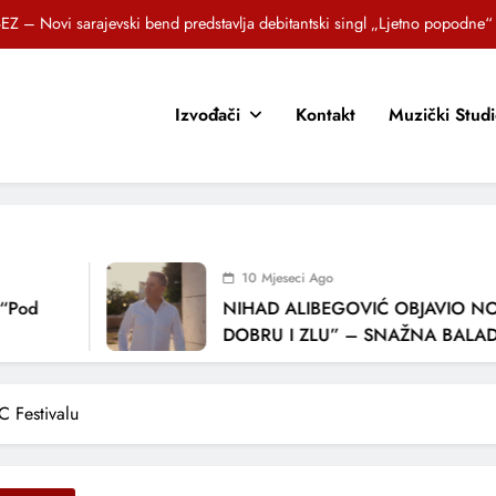
EZ – Novi sarajevski bend predstavlja debitantski singl „Ljetno popodne“
Brat i sestra, Biljana i Tedi Zeroski, predstavljaju novu pjesmu „Sreća je“
OR SUNCOKRETI KROZ PJESMU POZVALI MALIŠANE NA DOBRE NAVIKE
Izvođači
Kontakt
Muzički Stud
zlagić Fazla predstavlja pjesmu “Lejla” iz mjuzikla Travnik je voljeti lako
EZ – Novi sarajevski bend predstavlja debitantski singl „Ljetno popodne“
Brat i sestra, Biljana i Tedi Zeroski, predstavljaju novu pjesmu „Sreća je“
10 Mjeseci Ago
OR SUNCOKRETI KROZ PJESMU POZVALI MALIŠANE NA DOBRE NAVIKE
d
NIHAD ALIBEGOVIĆ OBJAVIO NOVU 
DOBRU I ZLU” – SNAŽNA BALADA O
LJUBAVI I VREMENU KOJE NAS MIJEN
 Festivalu