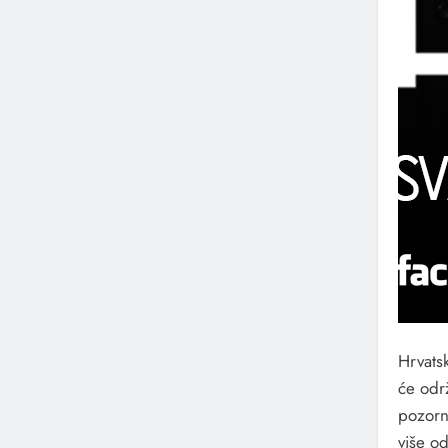
Hrvats
će odr
pozorn
više o