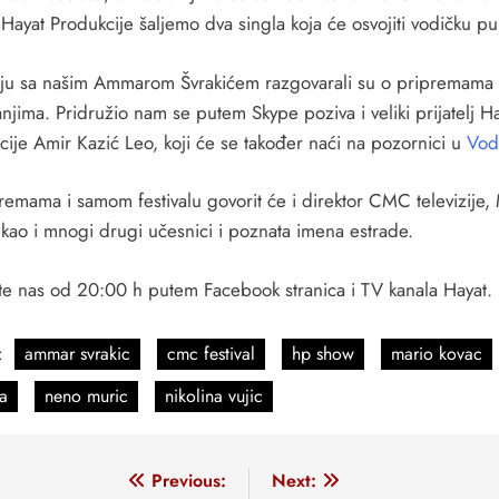
Hayat Produkcije šaljemo dva singla koja će osvojiti vodičku pu
iju sa našim Ammarom Švrakićem razgovarali su o pripremama 
njima. Pridružio nam se putem Skype poziva i veliki prijatelj H
cije Amir Kazić Leo, koji će se također naći na pozornici u
Vod
remama i samom festivalu govorit će i direktor CMC televizije,
 kao i mnogi drugi učesnici i poznata imena estrade.
te nas od 20:00 h putem Facebook stranica i TV kanala Hayat.
:
ammar svrakic
cmc festival
hp show
mario kovac
a
neno muric
nikolina vujic
vigacija
Previous:
Next: