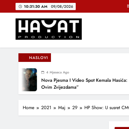
Skip
B
10:31:31 AM
09/08/2026
to
content
DJEČIJI H
Muhamed Fa
Hayat Production
Promocija domaće muzike
B
NASLOVI
4 Mjeseca Ago
DJEČIJI H
Nova Pjesma I Video Spot Kemala Hasića: “Po
Ovim Zvijezdama”
Home
2021
Maj
29
HP Show: U susret CMC