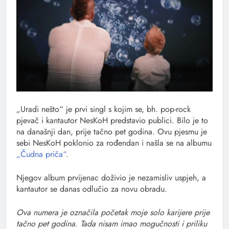
„Uradi nešto“ je prvi singl s kojim se, bh. pop-rock
pjevač i kantautor NesKoH predstavio publici. Bilo je to
na današnji dan, prije tačno pet godina. Ovu pjesmu je
sebi NesKoH poklonio za rođendan i našla se na albumu
„Čudna priča“.
Njegov album prvijenac doživio je nezamisliv uspjeh, a
kantautor se danas odlučio za novu obradu.
Ova numera je označila početak moje solo karijere prije
tačno pet godina. Tada nisam imao mogučnosti i priliku