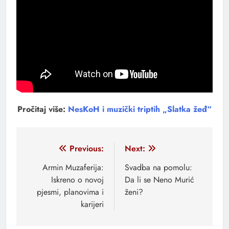
Pročitaj više:
NesKoH i muzički triptih „Slatka žeđ“
Navigacija
Previous:
Next:
članaka
Armin Muzaferija:
Svadba na pomolu:
Iskreno o novoj
Da li se Neno Murić
pjesmi, planovima i
ženi?
karijeri