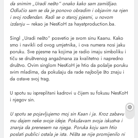
da snimim „Uradi nešto“ onako kako sam zamišljao.
Odlučio sam se da je ponovo obradim i objavim na njen
i svoj rođendan. Radi se o staroj pjesmi, u novom
izdanju
– rekao je NesKoH za hayatproduction.ba.
Singl „Uradi nešto“ posvetio je svom sinu Kaanu. Kako
smo i navikli od ovog umjetnika, i ova numera nosi jaku
poruku. Sve pjesme na kojima je radio imaju simboliku i
tiču se društvenog angažmana za kvalitetno i napredno
društvo. Ovim singlom NesKoH je htio da pošalje poruku
svim mladima, da pokušaju da rade najbolje što znaju i
da ostave svoj trag.
U spotu su ispreplitani kadrovi u čijem su fokusu NesKoH
i njegov sin.
U spotu se pojavljujemo moj sin Kaan i ja. Kroz zabavu
mu dajem neke svoje ideje. Pokušavam svoja iskustva i
znanja da prenesem na njega. Poruka koju sam htio
poslati publici ostala je ista. Ništa se nije promijenilo ni