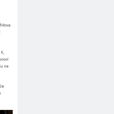
hitova
z
ti,
snovi
šu na
aće
o