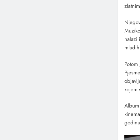
zlatnim
Njegov
Muziko
nalazi
mladih
Potom j
Pjesme 
objavl
kojem s
Album 
kinemat
godinu