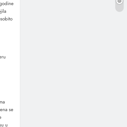
 godine
jila
osobito
eru
ama
tena se
e
su u