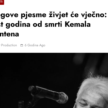
TI
gove pjesme živjet će vječno:
t godina od smrti Kemala
ntena
 Production
6 Godina Ago