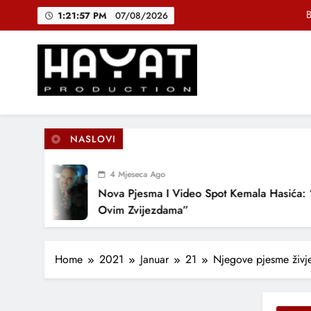
Skip
B
1:21:58 PM
07/08/2026
to
content
DJEČIJI H
Muhamed Fa
Hayat Production
Promocija domaće muzike
B
NASLOVI
4 Mjeseca Ago
DJEČIJI H
Nova Pjesma I Video Spot Kemala Hasića: “Pod
Ovim Zvijezdama”
Home
2021
Januar
21
Njegove pjesme živj