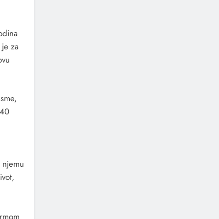
odina
 je za
ovu
esme,
 40
li njemu
ivot,
šarmom