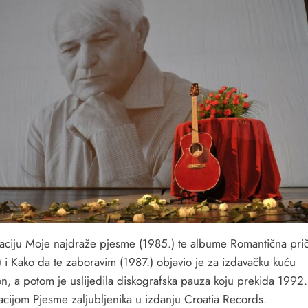
aciju Moje najdraže pjesme (1985.) te albume Romantična pri
) i Kako da te zaboravim (1987.) objavio je za izdavačku kuću
on, a potom je uslijedila diskografska pauza koju prekida 1992.
acijom Pjesme zaljubljenika u izdanju Croatia Records.