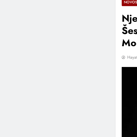
NOVOS
Nje
Šes
Mo
Hayat