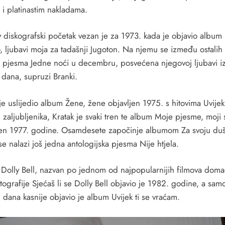
 i platinastim nakladama.
 diskografski početak vezan je za 1973. kada je objavio album
, ljubavi moja za tadašnji Jugoton. Na njemu se između ostalih 
 i pjesma Jedne noći u decembru, posvećena njegovoj ljubavi i
 dana, supruzi Branki.
e uslijedio album Žene, žene objavljen 1975. s hitovima Uvijek 
zaljubljenika, Kratak je svaki tren te album Moje pjesme, moji 
jen 1977. godine. Osamdesete započinje albumom Za svoju du
e nalazi još jedna antologijska pjesma Nije htjela.
Dolly Bell, nazvan po jednom od najpopularnijih filmova dom
ografije Sjećaš li se Dolly Bell objavio je 1982. godine, a sam
 dana kasnije objavio je album Uvijek ti se vraćam.