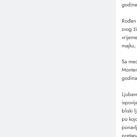
godine
Rođen 
svog ži
vrijem
majku, 
Sa med
Monteno
godina 
Ljubav
ispovij
bliski 
po koj
ponavlj
pretap