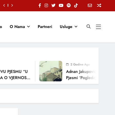
io
O Nama
Partneri
Usluge
2 Godine Ago
JESMU “U
Adnan Jakupović Donosi Snažnu
JERNOSTI,
Pjesmi ‘Pogledaj Me’