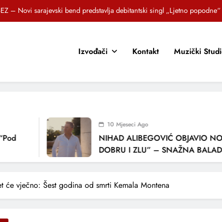
EZ – Novi sarajevski bend predstavlja debitantski singl „Ljetno popodne“
Brat i sestra, Biljana i Tedi Zeroski, predstavljaju novu pjesmu „Sreća je“
Izvođači
Kontakt
Muzički Stud
OR SUNCOKRETI KROZ PJESMU POZVALI MALIŠANE NA DOBRE NAVIKE
zlagić Fazla predstavlja pjesmu “Lejla” iz mjuzikla Travnik je voljeti lako
EZ – Novi sarajevski bend predstavlja debitantski singl „Ljetno popodne“
Brat i sestra, Biljana i Tedi Zeroski, predstavljaju novu pjesmu „Sreća je“
10 Mjeseci Ago
OR SUNCOKRETI KROZ PJESMU POZVALI MALIŠANE NA DOBRE NAVIKE
NIHAD ALIBEGOVIĆ OBJAVIO NOVU P
DOBRU I ZLU” – SNAŽNA BALADA O V
LJUBAVI I VREMENU KOJE NAS MIJENJA
et će vječno: Šest godina od smrti Kemala Montena