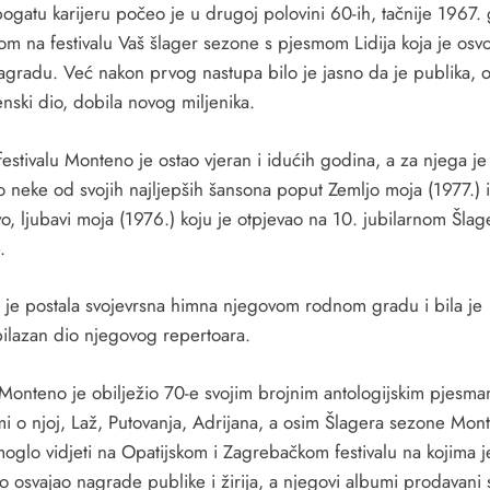
bogatu karijeru počeo je u drugoj polovini 60-ih, tačnije 1967.
m na festivalu Vaš šlager sezone s pjesmom Lidija koja je osvo
agradu. Već nakon prvog nastupa bilo je jasno da je publika, 
nski dio, dobila novog miljenika.
estivalu Monteno je ostao vjeran i idućih godina, a za njega je
o neke od svojih najljepših šansona poput Zemljo moja (1977.) i
o, ljubavi moja (1976.) koju je otpjevao na 10. jubilarnom Šlag
.
 je postala svojevrsna himna njegovom rodnom gradu i bila je
ilazan dio njegovog repertoara.
Monteno je obilježio 70-e svojim brojnim antologijskim pjesm
 mi o njoj, Laž, Putovanja, Adrijana, a osim Šlagera sezone Mon
moglo vidjeti na Opatijskom i Zagrebačkom festivalu na kojima j
o osvajao nagrade publike i žirija, a njegovi albumi prodavani 