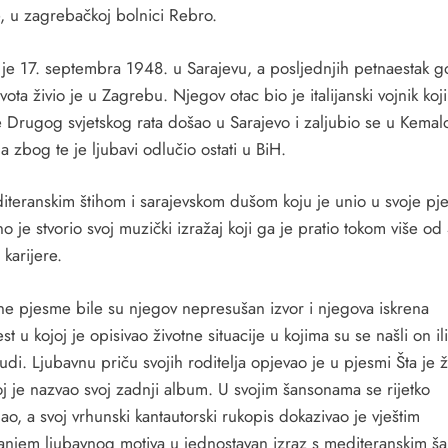
, u zagrebačkoj bolnici Rebro.
je 17. septembra 1948. u Sarajevu, a posljednjih petnaestak g
vota živio je u Zagrebu. Njegov otac bio je italijanski vojnik koji
e Drugog svjetskog rata došao u Sarajevo i zaljubio se u Kemal
a zbog te je ljubavi odlučio ostati u BiH.
iteranskim štihom i sarajevskom dušom koju je unio u svoje pj
 je stvorio svoj muzički izražaj koji ga je pratio tokom više od
karijere.
ne pjesme bile su njegov nepresušan izvor i njegova iskrena
est u kojoj je opisivao životne situacije u kojima su se našli on i
ljudi. Ljubavnu priču svojih roditelja opjevao je u pjesmi Šta je ž
oj je nazvao svoj zadnji album. U svojim šansonama se rijetko
ao, a svoj vrhunski kantautorski rukopis dokazivao je vještim
anjem ljubavnog motiva u jednostavan izraz s mediteranskim 