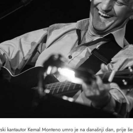
vski kantautor Kemal Monteno umro je na današnji dan, prije še