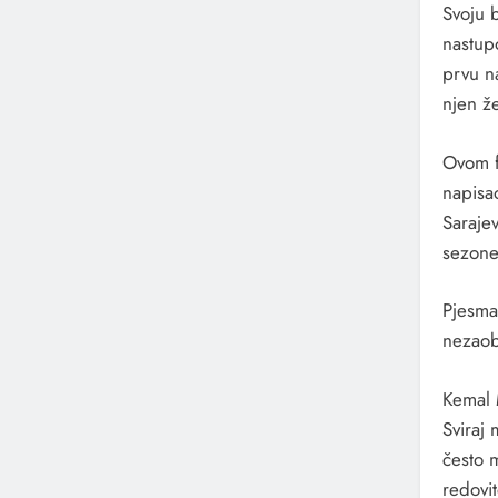
Svoju 
nastupo
prvu n
njen že
Ovom f
napisa
Sarajev
sezone
Pjesma
nezaob
Kemal 
Sviraj
često 
redovit