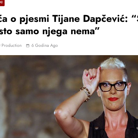
MI
ča o pjesmi Tijane Dapčević: 
isto samo njega nema”
 Production
6 Godina Ago