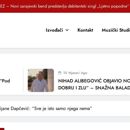
EZ – Novi sarajevski bend predstavlja debitantski singl „Ljetno popodne“
Brat i sestra, Biljana i Tedi Zeroski, predstavljaju novu pjesmu „Sreća je“
Izvođači
Kontakt
Muzički Stud
OR SUNCOKRETI KROZ PJESMU POZVALI MALIŠANE NA DOBRE NAVIKE
zlagić Fazla predstavlja pjesmu “Lejla” iz mjuzikla Travnik je voljeti lako
EZ – Novi sarajevski bend predstavlja debitantski singl „Ljetno popodne“
Brat i sestra, Biljana i Tedi Zeroski, predstavljaju novu pjesmu „Sreća je“
10 Mjeseci Ago
OR SUNCOKRETI KROZ PJESMU POZVALI MALIŠANE NA DOBRE NAVIKE
d
NIHAD ALIBEGOVIĆ OBJAVIO NOVU 
DOBRU I ZLU” – SNAŽNA BALADA O
LJUBAVI I VREMENU KOJE NAS MIJEN
Tijane Dapčević: “Sve je isto samo njega nema”