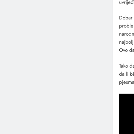
uvrijeđ
Dobar d
proble
narodnj
najbolj
Ovo da
Tako da
da li b
pjesma