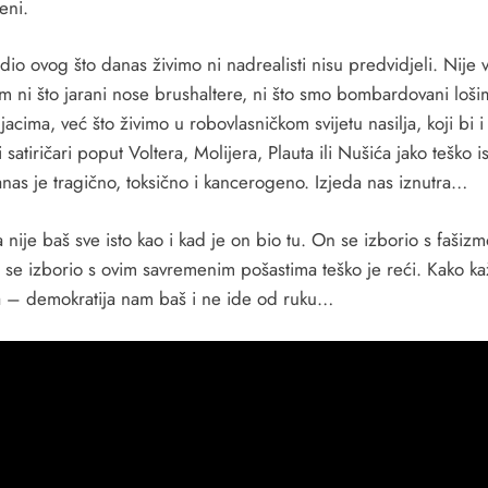
eni.
io ovog što danas živimo ni nadrealisti nisu predvidjeli. Nije v
m ni što jarani nose brushaltere, ni što smo bombardovani loši
acima, već što živimo u robovlasničkom svijetu nasilja, koji bi i
i satiričari poput Voltera, Molijera, Plauta ili Nušića jako teško is
nas je tragično, toksično i kancerogeno. Izjeda nas iznutra…
 nije baš sve isto kao i kad je on bio tu. On se izborio s fašiz
i se izborio s ovim savremenim pošastima teško je reći. Kako k
 – demokratija nam baš i ne ide od ruku…