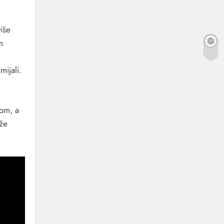
iše
m
mijali.
mom, a
aže