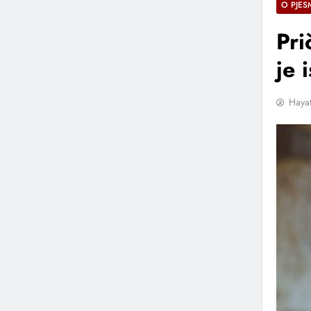
O PJES
Pri
je 
Hayat