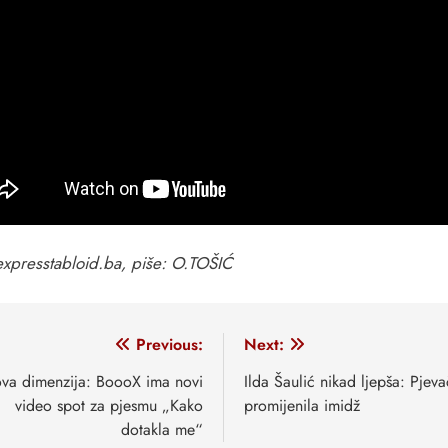
 expresstabloid.ba, piše: O.TOŠIĆ
vigacija
Previous:
Next:
anaka
va dimenzija: BoooX ima novi
Ilda Šaulić nikad ljepša: Pjeva
video spot za pjesmu „Kako
promijenila imidž
dotakla me“