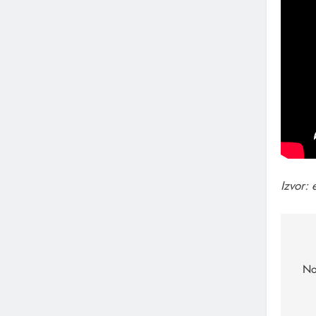
Izvor:
Na
čl
No