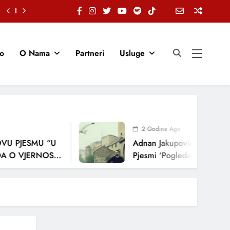
io
O Nama
Partneri
Usluge
2 Godine Ago
PJESMU “U
Adnan Jakupović Donosi Snaž
 VJERNOSTI,
Pjesmi ‘Pogledaj Me’
JA