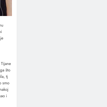
mu
ni
je
 Tijane
oga što
a, tj
ko smo
nakoj
kao i