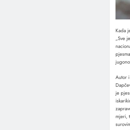
Kada j
„Sve je
naciona
pjesma
jugonos
Autor i
Dapčevi
je pje
iskarik
zaprav
mjeri, 
surovim