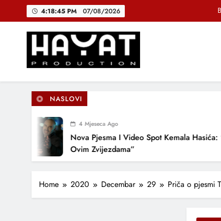
Skip
B
4:18:46 PM
07/08/2026
to
content
DJEČIJI H
Muhamed Fa
Hayat Production
Promocija domaće muzike
B
NASLOVI
4 Mjeseca Ago
DJEČIJI H
Nova Pjesma I Video Spot Kemala Hasića: “Po
Ovim Zvijezdama”
Home
2020
Decembar
29
Priča o pjesmi 