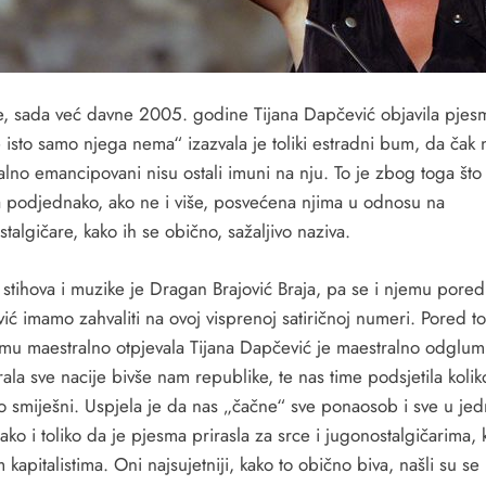
e, sada već davne 2005. godine Tijana Dapčević objavila pjes
 isto samo njega nema“ izazvala je toliki estradni bum, da čak 
lno emancipovani nisu ostali imuni na nju. To je zbog toga što 
 podjednako, ako ne i više, posvećena njima u odnosu na
talgičare, kako ih se obično, sažaljivo naziva.
 stihova i muzike je Dragan Brajović Braja, pa se i njemu pored
ć imamo zahvaliti na ovoj visprenoj satiričnoj numeri. Pored t
smu maestralno otpjevala Tijana Dapčević je maestralno odglumil
irala sve nacije bivše nam republike, te nas time podsjetila koli
o smiješni. Uspjela je da nas „čačne“ sve ponaosob i sve u jed
tako i toliko da je pjesma prirasla za srce i jugonostalgičarima, 
 kapitalistima. Oni najsujetniji, kako to obično biva, našli su se