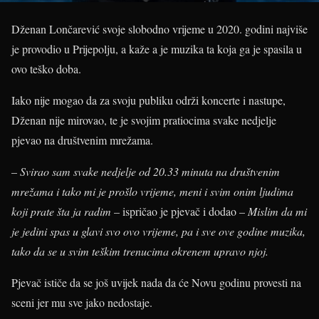
Dženan Lončarević svoje slobodno vrijeme u 2020. godini najviše
je provodio u Prijepolju, a kaže a je muzika ta koja ga je spasila u
ovo teško doba.
Iako nije mogao da za svoju publiku održi koncerte i nastupe,
Dženan nije mirovao, te je svojim pratiocima svake nedjelje
pjevao na društvenim mrežama.
–
Svirao sam svake nedjelje od 20.33 minuta na društvenim
mrežama i tako mi je prošlo vrijeme, meni i svim onim ljudima
koji prate šta ja radim
– ispričao je pjevač i dodao –
Mislim da mi
je jedini spas u glavi svo ovo vrijeme, pa i sve ove godine muzika,
tako da se u svim teškim trenucima okrenem upravo njoj.
Pjevač ističe da se još uvijek nada da će Novu godinu provesti na
sceni jer mu sve jako nedostaje.