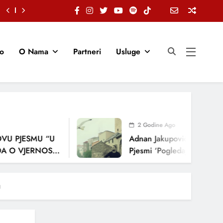
io
O Nama
Partneri
Usluge
2 Godine Ago
JESMU “U
Adnan Jakupović Donosi Snažn
VJERNOSTI,
Pjesmi ‘Pogledaj Me’
A
u