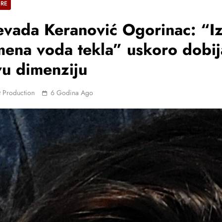
ERE
vada Keranović Ogorinac: “I
ena voda tekla” uskoro dobij
u dimenziju
 Production
6 Godina Ago