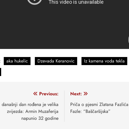
:
aka hukelic
Dzevada Keranovic
Iz kamena voda tekla
vigacija
Previous:
Next:
anaka
 današnji dan rođena je velika
Priča o pjesmi Zlatana Fazlića
zvijezda: Armin Muzaferija
Fazle: “Baščaršijska”
napunio 32 godine