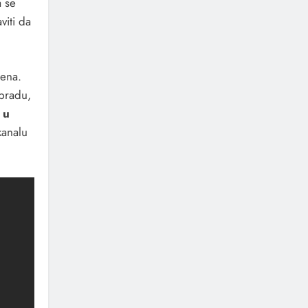
a se
viti da
mena.
obradu,
 u
kanalu