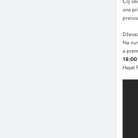
Cilj ob
ona pri
prenos
Dževada
Na num
a premi
18:00
Hayat 