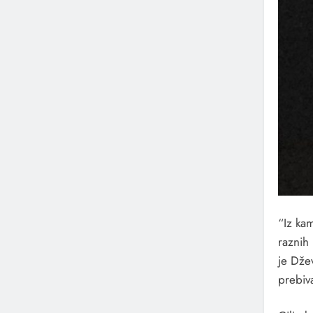
“Iz ka
raznih
je Dže
prebiv