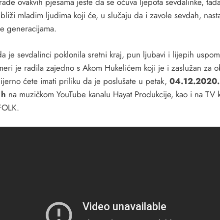
rade ovakvih pjesama jeste da se očuva ljepota sevdalinke, tad
bliži mladim ljudima koji će, u slučaju da i zavole sevdah, nasta
e generacijama.
 je sevdalinci poklonila sretni kraj, pun ljubavi i lijepih uspo
eri je radila zajedno s Akom Hukelićem koji je i zaslužan za 
jerno ćete imati priliku da je poslušate u petak,
04.12.2020.
 h
na muzičkom YouTube kanalu Hayat Produkcije, kao i na TV 
FOLK.