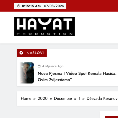
Skip
8:15:16 AM
07/08/2026
to
content
DJEČIJI H
B
Hayat Production
Promocija domaće muzike
NASLOVI
DJEČIJI H
4 Mjeseca Ago
Nova Pjesma I Video Spot Kemala Hasića: “Pod
Ovim Zvijezdama”
Home
2020
Decembar
1
Dževada Keranovi