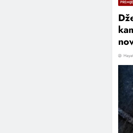
PREMIJ
Dže
kam
nov
Hayat