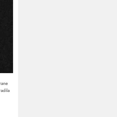
trane
adila