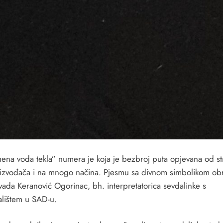
mena voda tekla” numera je koja je bezbroj puta opjevana od s
 izvođača i na mnogo načina. Pjesmu sa divnom simbolikom obr
vada Keranović Ogorinac, bh. interpretatorica sevdalinke s
alištem u SAD-u.