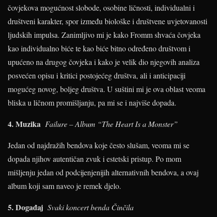
čovjekova mogućnost slobode, osobine ličnosti, individualni i
društveni karakter, spor između biološke i društvene uvjetovanosti
ljudskih impulsa. Zanimljivo mi je kako Fromm shvaća čovjeka
kao individualno biće te kao biće bitno određeno društvom i
upućeno na drugog čovjeka i kako je velik dio njegovih analiza
posvećen opisu i kritici postojećeg društva, ali i anticipaciji
mogućeg novog, boljeg društva. U suštini mi je ova oblast veoma
bliska u ličnom promišljanju, pa mi se i najviše dopada.
4.
Muzika
Failure – Album “The Heart Is a Monster”
Jedan od najdražih bendova koje često slušam, veoma mi se
dopada njihov autentičan zvuk i estetski pristup. Po mom
mišljenju jedan od podcijenjenijih alternativnih bendova, a ovaj
album koji sam naveo je remek djelo.
5. Događaj
Svaki koncert benda Činčila