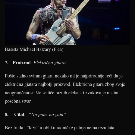
Basista Michael Balzary (Flea)
7. Proizvod
Električna gitara
Pošto stalno sviram gitaru nekako mi je najprirodnije reći da je
električna giatara najbolji proizvod. Električna gitara zbog svoje
neograničenosti što se tiče raznih efekata i zvukova je uistinu
posebna stvar.
8. Citat
“No pain, no gain”
Bez truda i “krvi” u obliku radničke patnje nema rezultata..