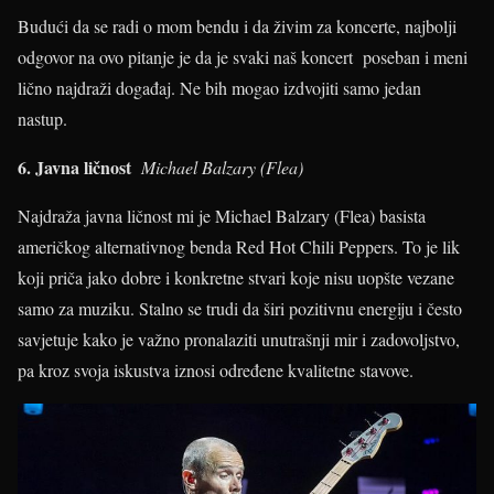
Budući da se radi o mom bendu i da živim za koncerte, najbolji
odgovor na ovo pitanje je da je svaki naš koncert poseban i meni
lično najdraži događaj. Ne bih mogao izdvojiti samo jedan
nastup.
6. Javna ličnost
Michael Balzary (Flea)
Najdraža javna ličnost mi je Michael Balzary (Flea) basista
američkog alternativnog benda Red Hot Chili Peppers. To je lik
koji priča jako dobre i konkretne stvari koje nisu uopšte vezane
samo za muziku. Stalno se trudi da širi pozitivnu energiju i često
savjetuje kako je važno pronalaziti unutrašnji mir i zadovoljstvo,
pa kroz svoja iskustva iznosi određene kvalitetne stavove.