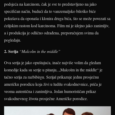
podsjeća na karcinom, čak je sve to predstavljeno na jako
specifičan način, budući da to vanzemaljsko biloško biće
pokušava da oponaša i klonira druga bića, što se može povezati sa
ćelijskim rastom kod karcinoma. Film mi je idejno jako zanimljiv,
a i produkcija je odlično odrađena, preporučujem svima da
pogledaju.
2. Serija
“Malcolm in the middle”
Ova serija je jako opuštajuća, inače najviše volim da gledam
komedije kada su serije u pitanju, „Malcolm in the middle“ je
tačno serija za razbibirgu. Serijal prikazuje jednu prosječnu
američku porodicu koja živi u ludilu svakodnevnice, priča je
veoma autentična i zanimljiva. Jedan humorističan prikaz
svakodnevnog života prosječne Američke porodice.