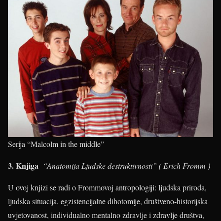
Serija “Malcolm in the middle”
3.
Knjiga
“Anatomija Ljudske destruktivnosti” ( Erich Fromm )
U ovoj knjizi se radi o Frommovoj antropologiji: ljudska priroda,
ljudska situacija, egzistencijalne dihotomije, društveno-historijska
uvjetovanost, individualno mentalno zdravlje i zdravlje društva,