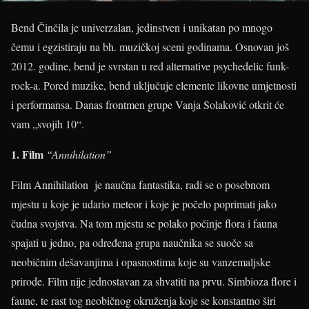
Bend Činčila je univerzalan, jedinstven i unikatan po mnogo
čemu i egzistiraju na bh. muzičkoj sceni godinama. Osnovan još
2012. godine, bend je svrstan u red alternative psychedelic funk-
rock-a. Pored muzike, bend uključuje elemente likovne umjetnosti
i performansa. Danas frontmen grupe Vanja Solaković otkrit će
vam „svojih 10“.
1.
Film
“Annihilation”
Film Annihilation je naučna fantastika, radi se o posebnom
mjestu u koje je udario meteor i koje je počelo poprimati jako
čudna svojstva. Na tom mjestu se polako počinje flora i fauna
spajati u jedno, pa određena grupa naučnika se suoče sa
neobičnim dešavanjima i opasnostima koje su vanzemaljske
prirode. Film nije jednostavan za shvatiti na prvu. Simbioza flore i
faune, te rast tog neobičnog okruženja koje se konstantno širi