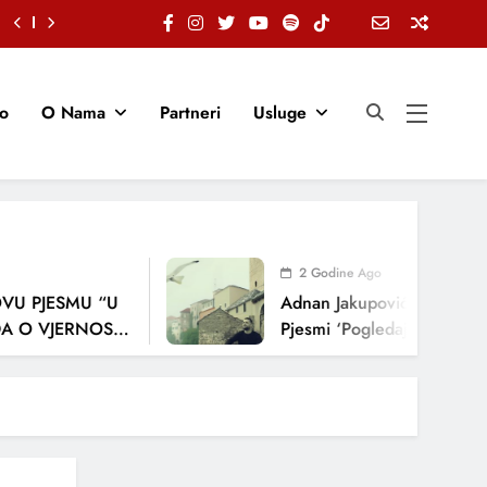
io
O Nama
Partneri
Usluge
2 Godine Ago
PJESMU “U
Adnan Jakupović Donosi Snaž
 VJERNOSTI,
Pjesmi ‘Pogledaj Me’
JA