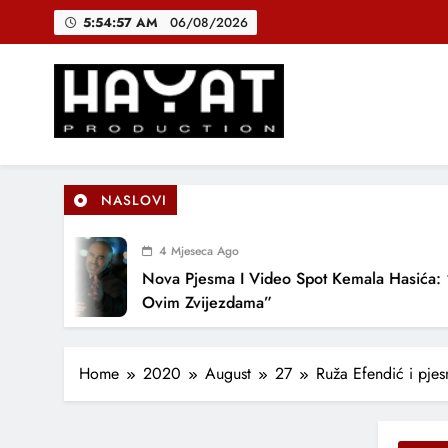
Skip
5:54:57 AM
06/08/2026
to
content
DJEČIJI H
B
Hayat Production
Promocija domaće muzike
NASLOVI
DJEČIJI H
4 Mjeseca Ago
Nova Pjesma I Video Spot Kemala Hasića: “Po
Ovim Zvijezdama”
Home
2020
August
27
Ruža Efendić i pje