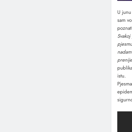
U junu
sam vo
poznat
Svakoj 
pjesmu
nadam s
prenije
publik
istu.
Pjesma
epidemi
sigurn