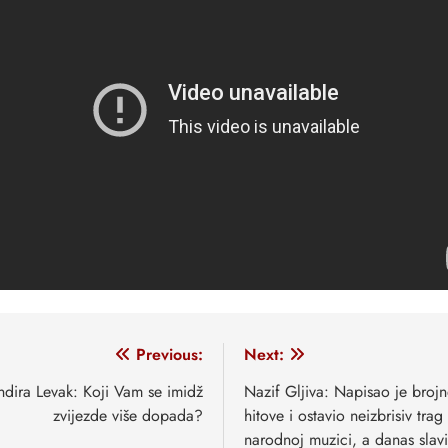
vigacija
Previous:
Next:
anaka
ndira Levak: Koji Vam se imidž
Nazif Gljiva: Napisao je broj
zvijezde više dopada?
hitove i ostavio neizbrisiv trag
narodnoj muzici, a danas slavi