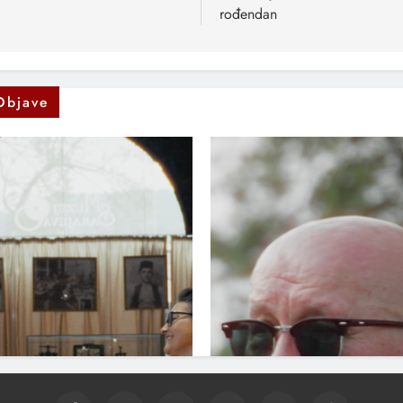
rođendan
Objave