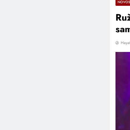
NOVOS
Ruž
sam
Hayat