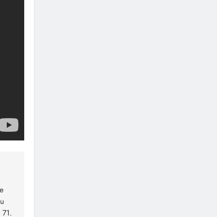
ne
 u
 71.