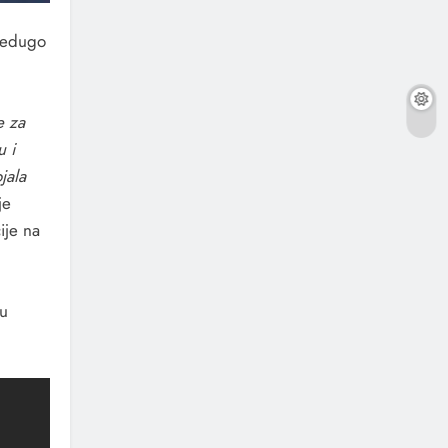
Predugo
e za
u i
jala
je
ije na
 u