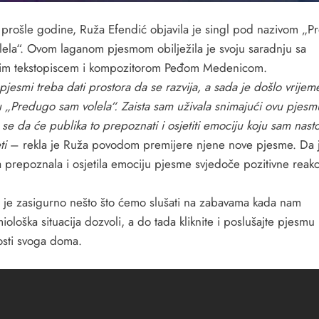
 prošle godine, Ruža Efendić objavila je singl pod nazivom „
lela“. Ovom laganom pjesmom obilježila je svoju saradnju sa
im tekstopiscem i kompozitorom Peđom Medenicom.
pjesmi treba dati prostora da se razvija, a sada je došlo vrijem
 „Predugo sam volela“. Zaista sam uživala snimajući ovu pjesm
e da će publika to prepoznati i osjetiti emociju koju sam nasto
ti
– rekla je Ruža povodom premijere njene nove pjesme. Da 
a prepoznala i osjetila emociju pjesme svjedoče pozitivne reakc
 je zasigurno nešto što ćemo slušati na zabavama kada nam
ološka situacija dozvoli, a do tada kliknite i poslušajte pjesmu
osti svoga doma.