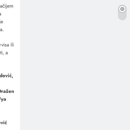
gačijem
a
je
a.
isa ili
i, a
dović,
 Dražen
Fya
vić