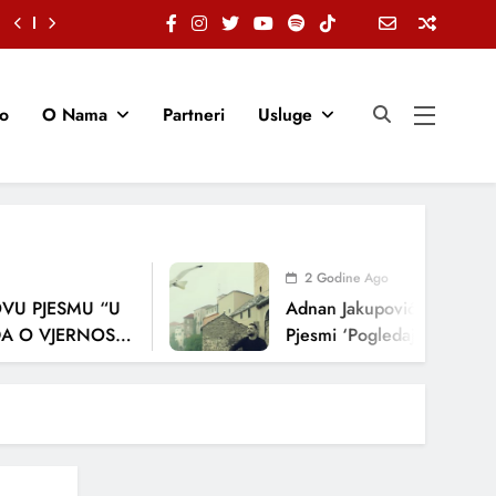
io
O Nama
Partneri
Usluge
2 Godine Ago
PJESMU “U
Adnan Jakupović Donosi Snaž
 VJERNOSTI,
Pjesmi ‘Pogledaj Me’
JA