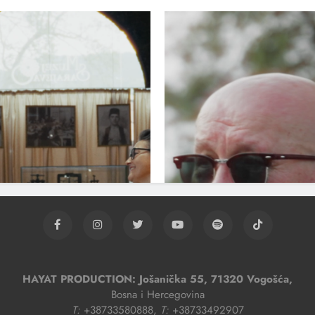
HAYAT PRODUCTION: Jošanička 55, 71320 Vogošća,
Bosna i Hercegovina
T:
+38733580888,
T:
+38733492907