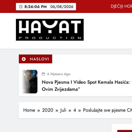
Skip
DJEČIJI H
8:26:07 PM
06/08/2026
to
content
B
Hayat Production
Promocija domaće muzike
DJEČIJI H
NASLOVI
4 Mjeseca Ago
Nova Pjesma I Video Spot Kemala Hasića: “Po
Ovim Zvijezdama”
Home
2020
Juli
4
Poslušajte sve pjesme C