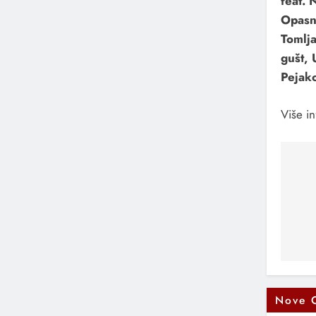
feat. 
Opasno
Tomlja
gušt, 
Pejako
Više in
Na
čl
Nove 