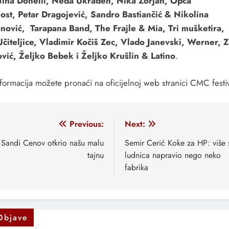
Nina Donelli, Neda Ukraden, Nika Zorjan, Opća
st, Petar Dragojević, Sandro Bastiančić & Nikolina
nović, Tarapana Band, The Frajle & Mia, Tri mušketira, 
Učiteljice, Vladimir Kočiš Zec, Vlado Janevski, Werner, Z
vić, Željko Bebek i Željko Krušlin & Latino
.
formacija možete pronaći na oficijelnoj web stranici CMC festiv
vigacija
Previous:
Next:
anaka
Sandi Cenov otkrio našu malu
Semir Cerić Koke za HP: više
tajnu
ludnica napravio nego neko
fabrika
Objave