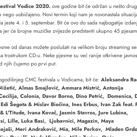
estival Vodice 2020.
ove godine bit će održan u nešto dru
u nego uobičajeno. Novi termin koji nam je novonastala situacij
a jeste 4. i 5. septembar. Bit će ovo do sada najbogatije izdan
ala jer će brojne muzičke zvijezde predstaviti ukupno 45 pjesam
esme od danas možete poslušati na velikom broju streaming serv
na trostrukom CD-u. Neke pjesme su već ranije otkrivene javnost
d njih čujemo po prvi put.
ogodišnjeg CMC festivala u Vodicama, bit će:
Aleksandra Ra
ižetić, Almas Smajlović, Ammara Mistrić, Antonija
Cecilija, Colonia, Davor Borno, Dino Petrić, Domenica,
 Edi Šegota & Mislav Biočina, Ines Erbus, Ivan Zak feat. 
 & L'Titude, Ivana Kovač, Jasmin Stavros, Jure Lubina,
si, Lille, Luka Basi, Ljubavnici, Magazin, Maya
Mejaši, Meri Andraković, Mia, Mile Perkov, Mladen Grdo