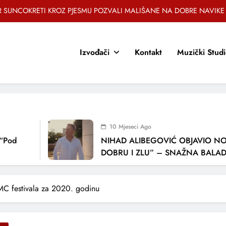
OR SUNCOKRETI KROZ PJESMU POZVALI MALIŠANE NA DOBRE NAVIKE
Jasna Gospić predstavlja novi singl – „Rano“
Izvođači
Kontakt
Muzički Stud
EZ – Novi sarajevski bend predstavlja debitantski singl „Ljetno popodne“
Brat i sestra, Biljana i Tedi Zeroski, predstavljaju novu pjesmu „Sreća je“
OR SUNCOKRETI KROZ PJESMU POZVALI MALIŠANE NA DOBRE NAVIKE
Jasna Gospić predstavlja novi singl – „Rano“
10 Mjeseci Ago
d
NIHAD ALIBEGOVIĆ OBJAVIO NOVU 
DOBRU I ZLU” – SNAŽNA BALADA O
LJUBAVI I VREMENU KOJE NAS MIJEN
MC festivala za 2020. godinu