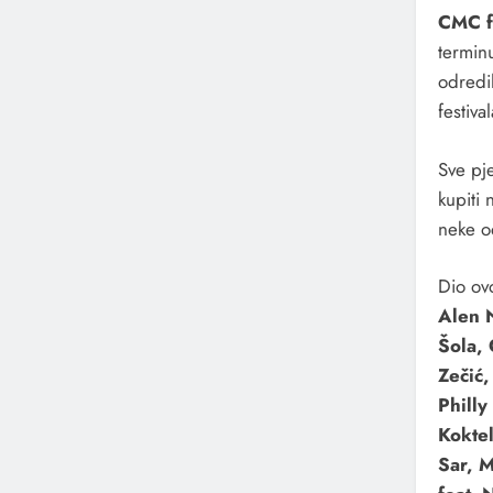
CMC f
termin
odredil
festiv
Sve pj
kupiti 
neke o
Dio ov
Alen N
Šola, 
Zečić,
Philly
Koktel
Sar, 