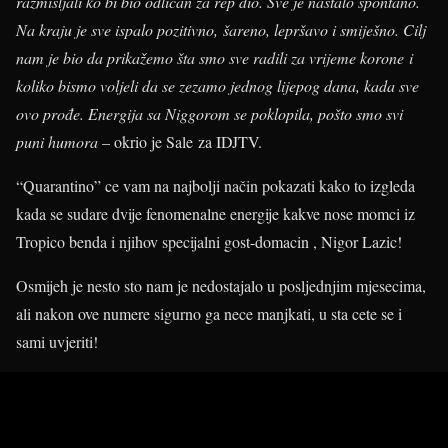
razmišljali ko bi bio odličan za rep dio. Sve je nastalo spontano.
Na kraju je sve ispalo pozitivno, šareno, lepršavo i smiješno. Cilj
nam je bio da prikažemo šta smo sve radili za vrijeme korone i
koliko bismo voljeli da se zezamo jednog lijepog dana, kada sve
ovo prođe. Energija sa Niggorom se poklopila, pošto smo svi
puni humora
– okrio je Sale za IDJTV.
“Quarantino” ce vam na najbolji način pokazati kako to izgleda
kada se sudare dvije fenomenalne energije kakve nose momci iz
Tropico benda i njihov specijalni gost-domacin , Nigor Lazic!
Osmijeh je nesto sto nam je nedostajalo u posljednjim mjesecima,
ali nakon ove numere sigurno ga nece manjkati, u sta cete se i
sami uvjeriti!