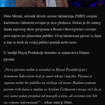
Dino Memić, učesnik devete sezone takmičenja ZMBT svojom
karizmom i talentom osvajao je srca gledaoca. Došao je do samog
finala najvećeg show programa u Bosni i Hercegovini i osvojio
prvo mjesto po glasovima publike. Ovaj talentovani pjevač iz dana
u dan se trudi da svojoj publici ponudi nešto novo.
U studiju Hayat Produkcije trenutno se snima nova Dinina
pjesma.
„
Novu pjesmu radim u saradnji sa Hayat Produkcijom i
Arminom Šakovićem koji je autor teksta i muzike. Pjesma je
sigurno nešto što publika ne očekuje od mene. Radimo punom
parom ovih dana u studiju sa Arelom Češljarem i mogu reći da je
ovo samo jedan projekat od mnogih u nizu, ali osvemu ćete biti
na vrijeme informisani!“
– rekao nam je Dino.