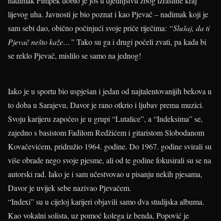
nadimak Pimpek dobio je još u djetinjstvu zbog izrasline kraj
lijevog uha. Javnosti je bio poznat i kao Pjevač – nadimak koji je
sam sebi dao, obično počinjući svoje priče riječima:
“Slušaj, da ti
Pjevač nešto kaže…”
Tako su ga i drugi počeli zvati, pa kada bi
se reklo Pjevač, mislilo se samo na jednog!
Iako je u sportu bio uspješan i jedan od najtalentovanijih bekova u
to doba u Sarajevu, Davor je rano otkrio i ljubav prema muzici.
Svoju karijeru započeo je u grupi “Lutalice”, a “Indeksima” se,
zajedno s basistom Fadilom Redžićem i gitaristom Slobodanom
Kovačevićem, pridružio 1964. godine. Do 1967. godine svirali su
više obrade nego svoje pjesme, ali od te godine fokusirali su se na
autorski rad. Iako je i sam učestvovao u pisanju nekih pjesama,
Davor je uvijek sebe nazivao Pjevačem.
“Indexi” su u cijeloj karijeri objavili samo dva studijska albuma.
Kao vokalni solista, uz pomoć kolega iz benda, Popović je