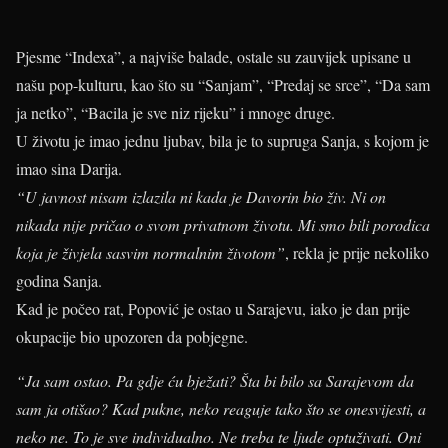
Pjesme “Indexa”, a najviše balade, ostale su zauvijek upisane u
našu pop-kulturu, kao što su “Sanjam”, “Predaj se srce”, “Da sam
ja netko”, “Bacila je sve niz rijeku” i mnoge druge.
U životu je imao jednu ljubav, bila je to supruga Sanja, s kojom je
imao sina Darija.
“U javnost nisam izlazila ni kada je Davorin bio živ. Ni on
nikada nije pričao o svom privatnom životu. Mi smo bili porodica
koja je živjela sasvim normalnim životom”
, rekla je prije nekoliko
godina Sanja.
Kad je počeo rat, Popović je ostao u Sarajevu, iako je dan prije
okupacije bio upozoren da pobjegne.
“Ja sam ostao. Pa gdje ću bježati? Šta bi bilo sa Sarajevom da
sam ja otišao? Kad pukne, neko reaguje tako što se onesvijesti, a
neko ne. To je sve individualno. Ne treba te ljude optuživati. Oni