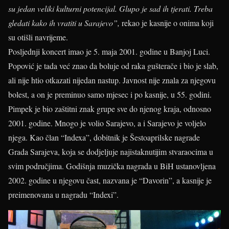
su jedan veliki kulturni potencijal. Glupo je sad ih tjerati. Treba
gledati kako ih vratiti u Sarajevo”,
rekao je kasnije o onima koji
su otišli navrijeme.
Posljednji koncert imao je 5. maja 2001. godine u Banjoj Luci.
Popović je tada već znao da boluje od raka gušterače i bio je slab,
ali nije htio otkazati nijedan nastup. Javnost nije znala za njegovu
bolest, a on je preminuo samo mjesec i po kasnije, u 55. godini.
Pimpek je bio zaštitni znak grupe sve do njenog kraja, odnosno
2001. godine. Mnogo je volio Sarajevo, a i Sarajevo je voljelo
njega. Kao član “Indexa”, dobitnik je Šestoaprilske nagrade
Grada Sarajeva, koja se dodjeljuje najistaknutijim stvaraocima u
svim područjima. Godišnja muzička nagrada u BiH ustanovljena
2002. godine u njegovu čast, nazvana je “Davorin”, a kasnije je
preimenovana u nagradu “Indexi”.