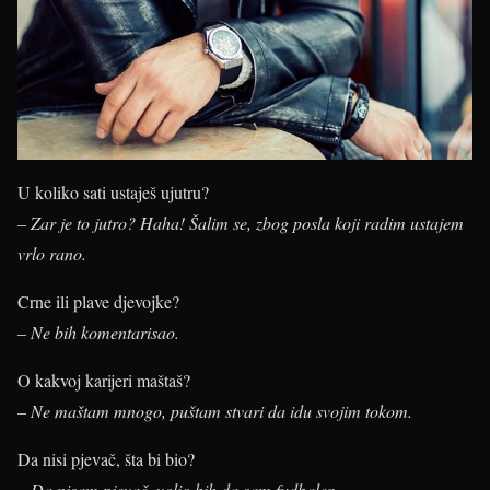
U koliko sati ustaješ ujutru?
–
Zar je to jutro? Haha! Šalim se, zbog posla koji radim ustajem
vrlo rano.
Crne ili plave djevojke?
–
Ne bih komentarisao.
O kakvoj karijeri maštaš?
–
Ne maštam mnogo, puštam stvari da idu svojim tokom.
Da nisi pjevač, šta bi bio?
–
Da nisam pjevač, volio bih da sam fudbaler.