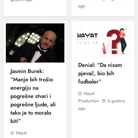
ago
Denial: “Da nisam
Jasmin Burek:
pjevač, bio bih
“Manje bih trošio
fudbaler”
energiju na
Hayat
pogrešne stvari i
Production
6 godina
pogrešne ljude, ali
ago
tako je to moralo
biti”
Hayat