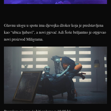
Glavnu ulogu u spotu ima djevojka džoker koja je predstavljena
kao “ubica ljubavi”, a novi pjevač Adi Šoše briljantno je otpjevao
novi proizvod Miligrama.