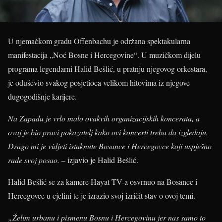
U njemačkom gradu Offenbachu je održana spektakularna
manifestacija „Noć Bosne i Hercegovine“. U muzičkom dijelu
programa legendarni Halid Bešlić, u pratnju njegovog orkestara,
je oduševio svakog posjetioca velikom hitovima iz njegove
dugogodišnje karijere.
Na Zapadu je vrlo malo ovakvih organizacijskih koncerata, a
ovaj je bio pravi pokazatelj kako ovi koncerti treba da izgledaju.
Drago mi je vidjeti istaknute Bosance i Hercegovce koji uspješno
rade svoj posao.
– izjavio je Halid Bešlić.
Halid Bešlić se za kamere Hayat TV-a osvrnuo na Bosance i
Hercegovce u cjelini te je izrazio svoj izričit stav o ovoj temi.
„Želim urbanu i pismenu Bosnu i Hercegovinu jer nas samo to