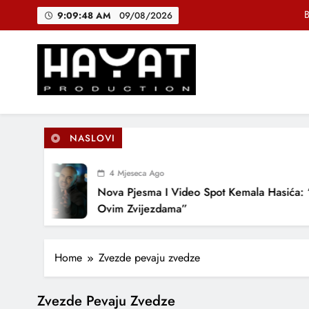
Skip
B
9:09:48 AM
09/08/2026
to
content
DJEČIJI H
Muhamed Fa
Hayat Production
Promocija domaće muzike
B
NASLOVI
4 Mjeseca Ago
DJEČIJI H
Nova Pjesma I Video Spot Kemala Hasića: 
Ovim Zvijezdama”
Home
Zvezde pevaju zvedze
Zvezde Pevaju Zvedze