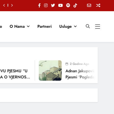
io
O Nama
Partneri
Usluge
2 Godine Ago
U PJESMU “U
Adnan Jakupović Donosi Sn
 O VJERNOSTI,
Pjesmi ‘Pogledaj Me’
ENJA