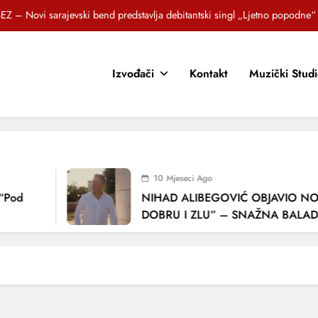
EZ – Novi sarajevski bend predstavlja debitantski singl „Ljetno popodne“
Brat i sestra, Biljana i Tedi Zeroski, predstavljaju novu pjesmu „Sreća je“
Izvođači
Kontakt
Muzički Stud
OR SUNCOKRETI KROZ PJESMU POZVALI MALIŠANE NA DOBRE NAVIKE
zlagić Fazla predstavlja pjesmu “Lejla” iz mjuzikla Travnik je voljeti lako
EZ – Novi sarajevski bend predstavlja debitantski singl „Ljetno popodne“
Brat i sestra, Biljana i Tedi Zeroski, predstavljaju novu pjesmu „Sreća je“
10 Mjeseci Ago
OR SUNCOKRETI KROZ PJESMU POZVALI MALIŠANE NA DOBRE NAVIKE
“Pod
NIHAD ALIBEGOVIĆ OBJAVIO NOV
DOBRU I ZLU” – SNAŽNA BALADA
LJUBAVI I VREMENU KOJE NAS MIJ