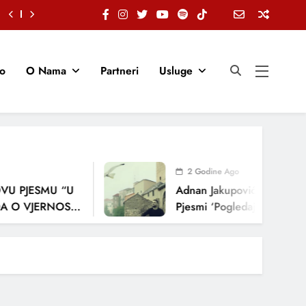
io
O Nama
Partneri
Usluge
2 Godine Ago
U PJESMU “U
Adnan Jakupović Donosi Sn
 O VJERNOSTI,
Pjesmi ‘Pogledaj Me’
ENJA