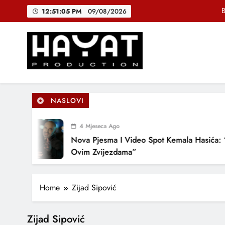
Skip
B
12:51:06 PM
09/08/2026
to
content
DJEČIJI H
Muhamed Fa
Hayat Production
Promocija domaće muzike
B
NASLOVI
4 Mjeseca Ago
DJEČIJI H
Nova Pjesma I Video Spot Kemala Hasića: 
Ovim Zvijezdama”
Home
Zijad Sipović
Zijad Sipović