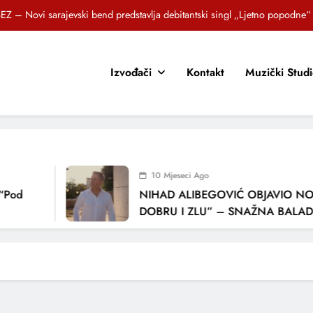
EZ – Novi sarajevski bend predstavlja debitantski singl „Ljetno popodne“
Brat i sestra, Biljana i Tedi Zeroski, predstavljaju novu pjesmu „Sreća je“
Izvođači
Kontakt
Muzički Stud
OR SUNCOKRETI KROZ PJESMU POZVALI MALIŠANE NA DOBRE NAVIKE
zlagić Fazla predstavlja pjesmu “Lejla” iz mjuzikla Travnik je voljeti lako
EZ – Novi sarajevski bend predstavlja debitantski singl „Ljetno popodne“
Brat i sestra, Biljana i Tedi Zeroski, predstavljaju novu pjesmu „Sreća je“
10 Mjeseci Ago
OR SUNCOKRETI KROZ PJESMU POZVALI MALIŠANE NA DOBRE NAVIKE
“Pod
NIHAD ALIBEGOVIĆ OBJAVIO NOV
DOBRU I ZLU” – SNAŽNA BALADA
LJUBAVI I VREMENU KOJE NAS MIJ