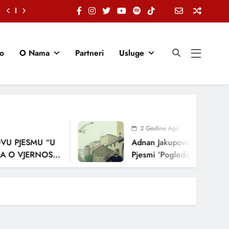
io
O Nama
Partneri
Usluge
2 Godine Ago
U PJESMU “U
Adnan Jakupović Donosi Sn
 O VJERNOSTI,
Pjesmi ‘Pogledaj Me’
ENJA