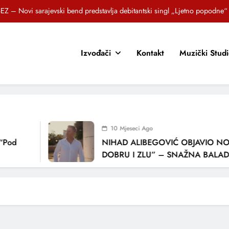
EZ – Novi sarajevski bend predstavlja debitantski singl „Ljetno popodne“
Brat i sestra, Biljana i Tedi Zeroski, predstavljaju novu pjesmu „Sreća je“
Izvođači
Kontakt
Muzički Stud
OR SUNCOKRETI KROZ PJESMU POZVALI MALIŠANE NA DOBRE NAVIKE
zlagić Fazla predstavlja pjesmu “Lejla” iz mjuzikla Travnik je voljeti lako
EZ – Novi sarajevski bend predstavlja debitantski singl „Ljetno popodne“
Brat i sestra, Biljana i Tedi Zeroski, predstavljaju novu pjesmu „Sreća je“
10 Mjeseci Ago
OR SUNCOKRETI KROZ PJESMU POZVALI MALIŠANE NA DOBRE NAVIKE
“Pod
NIHAD ALIBEGOVIĆ OBJAVIO NOV
DOBRU I ZLU” – SNAŽNA BALADA
LJUBAVI I VREMENU KOJE NAS MIJ