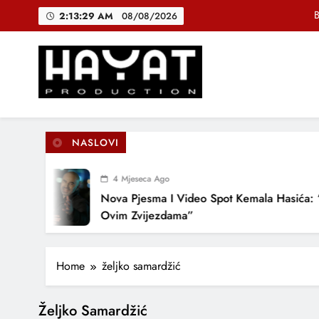
Skip
B
2:13:29 AM
08/08/2026
to
content
DJEČIJI H
Muhamed Fa
Hayat Production
Promocija domaće muzike
B
NASLOVI
4 Mjeseca Ago
DJEČIJI H
Nova Pjesma I Video Spot Kemala Hasića: 
Ovim Zvijezdama”
Home
željko samardžić
Željko Samardžić