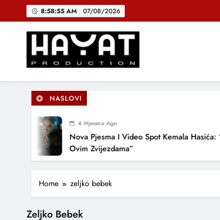
Skip
8:58:55 AM
07/08/2026
to
content
DJEČIJI H
B
Hayat Production
Promocija domaće muzike
NASLOVI
DJEČIJI H
4 Mjeseca Ago
Nova Pjesma I Video Spot Kemala Hasića: 
Ovim Zvijezdama”
Home
zeljko bebek
Zeljko Bebek