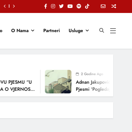
io
O Nama
Partneri
Usluge
2 Godine Ago
U PJESMU “U
Adnan Jakupović Donosi Sn
 O VJERNOSTI,
Pjesmi ‘Pogledaj Me’
ENJA