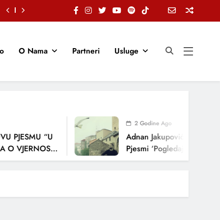
io
O Nama
Partneri
Usluge
2 Godine Ago
U PJESMU “U
Adnan Jakupović Donosi Sn
 O VJERNOSTI,
Pjesmi ‘Pogledaj Me’
ENJA