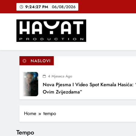
Skip
9:24:28 PM
06/08/2026
to
content
DJEČIJI H
B
Hayat Production
Promocija domaće muzike
NASLOVI
DJEČIJI H
4 Mjeseca Ago
Nova Pjesma I Video Spot Kemala Hasića: “
Ovim Zvijezdama”
Home
tempo
Tempo