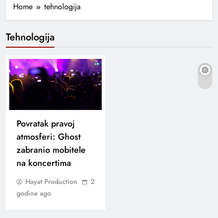
Home
tehnologija
Tehnologija
Povratak pravoj
atmosferi: Ghost
zabranio mobitele
na koncertima
Hayat Production
2
godine ago