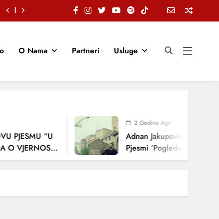
io
O Nama
Partneri
Usluge
2 Godine Ago
U PJESMU “U
Adnan Jakupović Donosi Sn
 O VJERNOSTI,
Pjesmi ‘Pogledaj Me’
ENJA