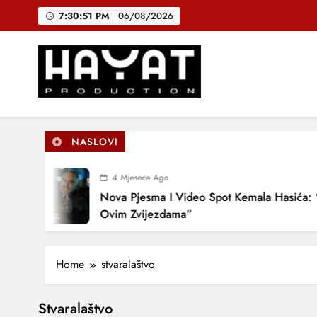
Skip
7:30:51 PM
06/08/2026
to
content
DJEČIJI H
B
Hayat Production
Promocija domaće muzike
NASLOVI
DJEČIJI H
4 Mjeseca Ago
Nova Pjesma I Video Spot Kemala Hasića: 
Ovim Zvijezdama”
Home
stvaralaštvo
Stvaralaštvo