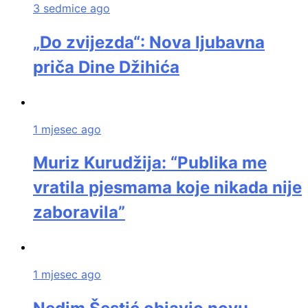
3 sedmice ago
„Do zvijezda“: Nova ljubavna
priča Dine Džihića
1 mjesec ago
Muriz Kurudžija: “Publika me
vratila pjesmama koje nikada nije
zaboravila”
1 mjesec ago