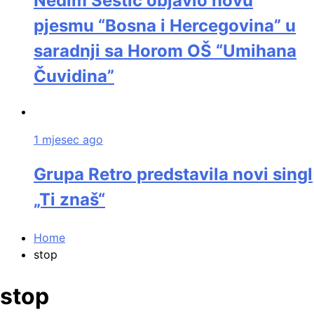
Nedim Šestić objavio novu
pjesmu “Bosna i Hercegovina” u
saradnji sa Horom OŠ “Umihana
Čuvidina”
1 mjesec ago
Grupa Retro predstavila novi singl
„Ti znaš“
Home
stop
stop