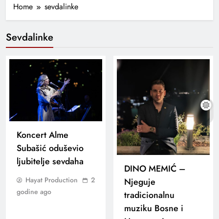
Home
sevdalinke
Sevdalinke
Koncert Alme
Subašić oduševio
ljubitelje sevdaha
DINO MEMIĆ –
Hayat Production
2
Njeguje
godine ago
tradicionalnu
muziku Bosne i