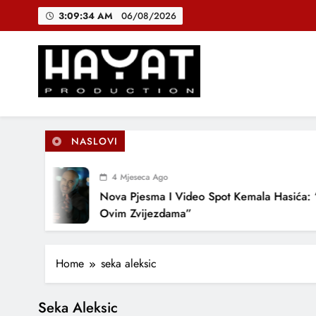
Skip
3:09:34 AM
06/08/2026
to
content
DJEČIJI H
B
Hayat Production
Promocija domaće muzike
NASLOVI
DJEČIJI H
4 Mjeseca Ago
Nova Pjesma I Video Spot Kemala Hasića: 
Ovim Zvijezdama”
Home
seka aleksic
Seka Aleksic