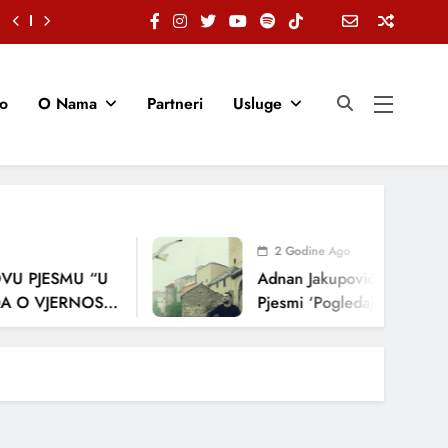
io
O Nama
Partneri
Usluge
2 Godine Ago
U PJESMU “U
Adnan Jakupović Donosi Sn
 O VJERNOSTI,
Pjesmi ‘Pogledaj Me’
ENJA