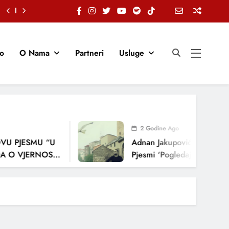
io
O Nama
Partneri
Usluge
2 Godine Ago
U PJESMU “U
Adnan Jakupović Donosi Sn
 O VJERNOSTI,
Pjesmi ‘Pogledaj Me’
ENJA