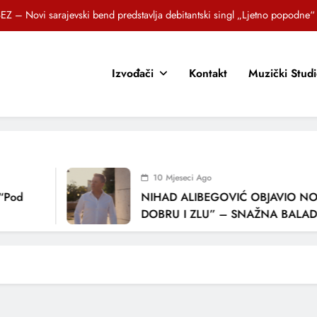
EZ – Novi sarajevski bend predstavlja debitantski singl „Ljetno popodne“
Brat i sestra, Biljana i Tedi Zeroski, predstavljaju novu pjesmu „Sreća je“
Izvođači
Kontakt
Muzički Stud
OR SUNCOKRETI KROZ PJESMU POZVALI MALIŠANE NA DOBRE NAVIKE
zlagić Fazla predstavlja pjesmu “Lejla” iz mjuzikla Travnik je voljeti lako
EZ – Novi sarajevski bend predstavlja debitantski singl „Ljetno popodne“
Brat i sestra, Biljana i Tedi Zeroski, predstavljaju novu pjesmu „Sreća je“
10 Mjeseci Ago
OR SUNCOKRETI KROZ PJESMU POZVALI MALIŠANE NA DOBRE NAVIKE
Pod
NIHAD ALIBEGOVIĆ OBJAVIO NOV
DOBRU I ZLU” – SNAŽNA BALADA
LJUBAVI I VREMENU KOJE NAS MIJ