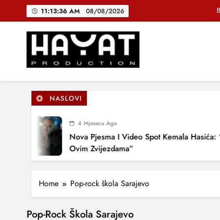
Skip
B
11:13:37 AM
08/08/2026
to
content
DJEČIJI H
Muhamed Fa
Hayat Production
Promocija domaće muzike
B
NASLOVI
4 Mjeseca Ago
DJEČIJI H
Nova Pjesma I Video Spot Kemala Hasića: “
Ovim Zvijezdama”
Home
Pop-rock škola Sarajevo
Pop-Rock Škola Sarajevo